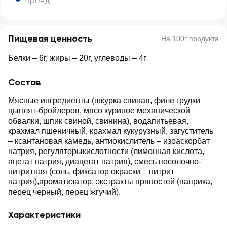
Бренд
Пищевая ценность
На 100г продукта
Белки – 6г, жиры – 20г, углеводы – 4г
Состав
Мясные ингредиенты (шкурка свиная, филе грудки
цыплят-бройлеров, мясо куриное механической
обвалки, шпик свиной, свинина), водапитьевая,
крахмал пшеничный, крахмал кукурузный, загуститель
– ксантановая камедь, антиокислитель – изоаскорбат
натрия, регуляторыкислотности (лимонная кислота,
ацетат натрия, диацетат натрия), смесь посолочно-
нитритная (соль, фиксатор окраски – нитрит
натрия),ароматизатор, экстракты пряностей (паприка,
перец черный, перец жгучий).
Характеристики