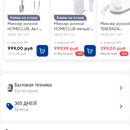
Баллы за отзыв
Баллы за отзыв
Миксер ручной
Миксер ручной
Миксер ручно
HOMECLUB, Арт.
HOMECLUB белый/
TENDENZA
MUHD11
металл, 500Вт, Арт.
300Вт, 7
Цена за 1 шт
Цена за 1 шт
Цена за 1 шт
MM-1635-1
скоростей, 15
С Картой №1
С Картой №1
С Картой №1
об/мин, Арт. T
999,00 руб
999,99 руб
299,00 руб
HM001
1 051,58 руб
2 314,74 руб
884,29 руб
-56%
-66%
Бытовая техника
Категория
365 ДНЕЙ
Бренд