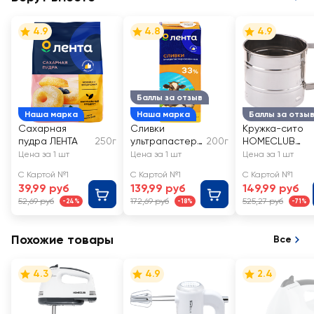
4.9
4.8
4.9
Баллы за отзыв
Наша марка
Наша марка
Баллы за отзы
Сахарная
Сливки
Кружка-сито
пудра ЛЕНТА
250г
ультрапастери
200г
HOMECLUB
зованные
нержавеющая
Цена за 1 шт
Цена за 1 шт
Цена за 1 шт
ЛЕНТА 33%, без
сталь Арт. SM1
С Картой №1
С Картой №1
С Картой №1
змж
39,99 руб
139,99 руб
149,99 руб
52,69 руб
172,69 руб
525,27 руб
-24%
-18%
-71%
Похожие товары
Все
4.3
4.9
2.4