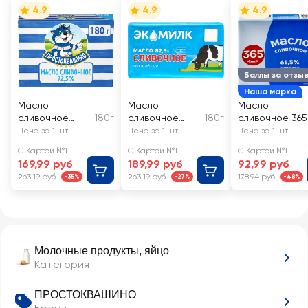
4.9
4.9
4.9
Баллы за отзы
Наша марка
Масло
Масло
Масло
сливочное
180г
сливочное
180г
сливочное 365
ПРОСТОКВАШИ
ЭКОМИЛК
ДНЕЙ 61,5%, без
Цена за 1 шт
Цена за 1 шт
Цена за 1 шт
НО 72,5%, без
82,5% высший
змж
С Картой №1
С Картой №1
С Картой №1
змж
сорт, без змж
169,99 руб
189,99 руб
92,99 руб
263,19 руб
263,19 руб
178,94 руб
-35%
-27%
-48%
Молочные продукты, яйцо
Категория
ПРОСТОКВАШИНО