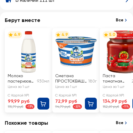
В наличии 111 шт
Берут вместе
Все
4.9
4.9
5.0
Молоко
Сметана
Паста
пастеризова
930мл
ПРОСТОКВАШИ
180г
томатная
нное
НО 20%, без
ПОМИДОРКА
Цена за 1 шт
Цена за 1 шт
Цена за 1 шт
ПРОСТОКВА
змж
С Картой №1
С Картой №1
С Картой №1
ШИНО
99,99 руб
72,99 руб
134,99 руб
отборное
115,79 руб
94,79 руб
152,69 руб
-13%
-22%
-11%
3,4–4,5%, без
змж
Похожие товары
Все