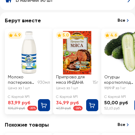
В наличии 90 шт
Берут вместе
Все
4.9
5.0
4.6
Молоко
Приправа для
Огурцы
пастеризова
930мл
мяса ИНДАНА
15г
короткоплодн
нное
ые грунтовые,
Цена за 1 шт
Цена за 1 шт
99,99 ₽ за 1 кг
ПРОСТОКВА
весовые
С Картой №1
С Картой №1
С Картой №1
ШИНО 2,5%,
83,99 руб
34,99 руб
50,00 руб
без змж
105,29 руб
47,39 руб
52,63 руб
-20%
-26%
Похожие товары
Все