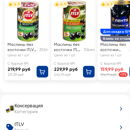
4.9
4.9
4.9
Доп.скидка 10
Баллы за отзы
Маслины без
Маслины без
Маслины без
косточки ITLV
350г
косточки ITLV
314мл
косточки
Selecto
Clasico
ЛЕНТА
Цена за 1 шт
Цена за 1 шт
Цена за 1 шт
черные
черные
С Картой №1
С Картой №1
С Картой №1
крупные
219,99 руб
229,99 руб
159,99 руб
231,59 руб
242,19 руб
194,79 руб
-17%
Консервация
Категория
ITLV