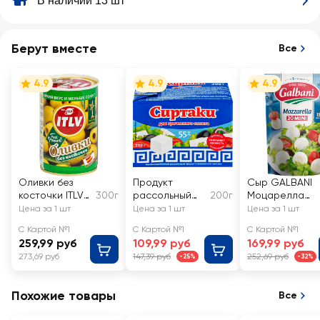
В наличии 13 шт
Берут вместе
Все
4.9
4.9
4.9
Оливки без
Продукт
Сыр GALBANI
косточки ITLV
300г
рассольный
200г
Моцарелла
зеленые
комбинирован
Мини 45%, без
Цена за 1 шт
Цена за 1 шт
Цена за 1 шт
ный СИРТАКИ
змж
С Картой №1
С Картой №1
С Картой №1
Original Для
259,99 руб
109,99 руб
169,99 руб
греческого
273,69 руб
147,39 руб
252,69 руб
-25%
-32%
салата 55%
Похожие товары
Все