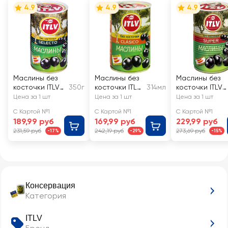
4.9
4.9
4.9
Маслины без
Маслины без
Маслины без
косточки ITLV
350г
косточки ITLV
314мл
косточки ITLV
Selecto
Clasico
Super черные
Цена за 1 шт
Цена за 1 шт
Цена за 1 шт
черные
С Картой №1
С Картой №1
С Картой №1
189,99 руб
169,99 руб
229,99 руб
231,59 руб
242,19 руб
273,69 руб
-17%
-29%
-15%
Консервация
Категория
ITLV