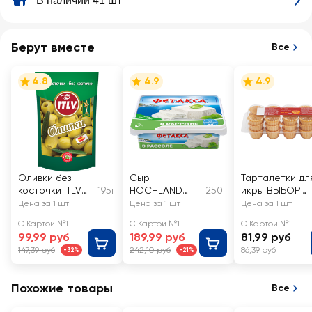
В наличии 41 шт
Берут вместе
Все
4.8
4.9
4.9
Оливки без
Сыр
Тарталетки дл
косточки ITLV
195г
HOCHLAND
250г
икры ВЫБОР
зеленые
Фетакса в
СЕМЬИ 30шт
Цена за 1 шт
Цена за 1 шт
Цена за 1 шт
рассоле 45%,
С Картой №1
С Картой №1
С Картой №1
без змж
99,99 руб
189,99 руб
81,99 руб
147,39 руб
242,10 руб
86,39 руб
-32%
-21%
Похожие товары
Все