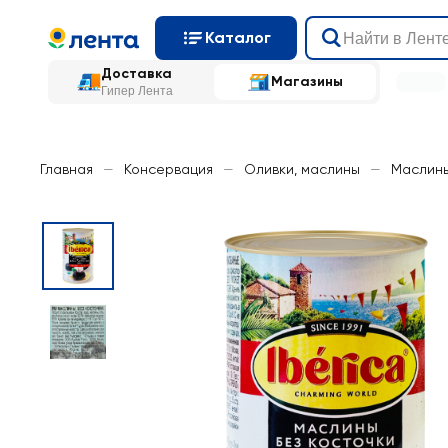
Каталог
Доставка
Магазины
Гипер Лента
Главная
—
Консервация
—
Оливки, маслины
—
Маслины