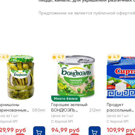
Предложение не является публичной офертой
4.9
4.9
4.9
Много белка
орнишоны
Горошек зеленый
Продукт
аринованные
580мл
БОНДЮЭЛЬ
212мл
рассольный
ОНДЮЭЛЬ
молодой
комбинирова
на за 1 шт
Цена за 1 шт
Цена за 1 шт
СИРТАКИ Orig
Картой №1
С Картой №1
С Картой №1
Для греческо
29,99 руб
94,99 руб
109,99 ру
салата 55%