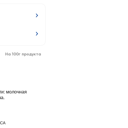
На 100г продукта
ти: молочная
за.
ICA