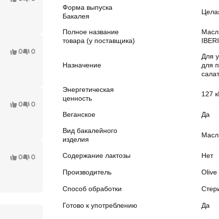
Форма выпуска
Цела
Бакалея
Полное название
Масл
товара (у поставщика)
IBERI
0
0
Для 
Назначение
для 
салат
Энергетическая
127 к
ценность
0
0
Веганское
Да
Вид бакалейного
Масл
изделия
Содержание лактозы
Нет
0
0
Производитель
Olive 
Способ обработки
Стер
Готово к употреблению
Да