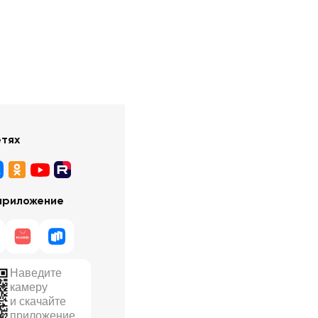
етях
приложение
Наведите
камеру
и скачайте
приложение