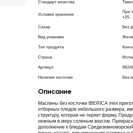
Стандарт качества
Тамо
При 
Условия хранения
+25.
Сахар
Без 
Вид упаковки
Желе
Тип продукта
Конс
Страна
Испа
Артикул
9824
Наличие косточки
Без к
Описание
Маслины без косточки IBERICA mini приго
отборных плодов небольшого размера, и
структуру, которая не теряет форму. Проду
нежным в меру соленым вкусом. Прекрасн
дополнение к блюдам Средиземноморской 
пицце, канапе, для украшения различных 