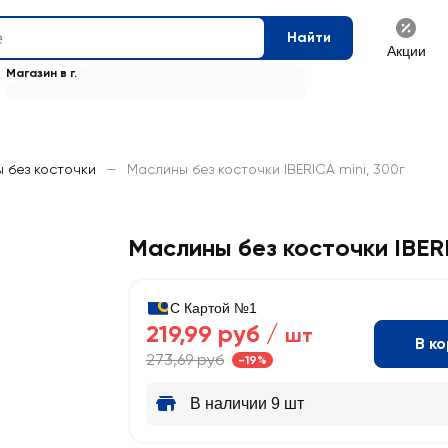
Найти
Акции
Магазин в г.
 без косточки
—
Маслины без косточки IBERICA mini, 300г
Маслины без косточки IBERI
С Картой №1
219,99 руб /
шт
В к
273,69 руб
-19%
В наличии 9 шт