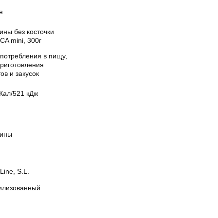
я
ины без косточки
CA mini, 300г
употребления в пищу,
приготовления
ов и закусок
Кал/521 кДж
ины
Line, S.L.
илизованный