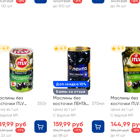
6,39 руб
121,09 руб
147,39 руб
-29%
-21%
-25%
 132 шт
до 100 шт
до 34 шт
4.9
4.9
4.9
Доп.скидка 10%
Баллы за отзыв
аслины без
Маслины без
Маслины без
сточки ITLV
350г
косточки ЛЕНТА
370мл
косточки ITLV
electo черные
черные крупные
Selecto
на за 1 шт
Цена за 1 шт
Цена за 1 шт
Картой №1
С Картой №1
С Картой №1
89,99 руб
159,99 руб
144,99 ру
1,59 руб
194,79 руб
184,20 руб
-17%
-17%
-21%
 22 шт
до 58 шт
до 41 шт