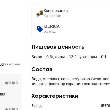
Консервация
Категория
IBERICA
Бренд
Пищевая ценность
Белки – 0,5г, жиры – 13,2г, углеводы – 0,1г
.8
33 отзыва
Состав
Вода, маслины, соль, регулятор кислотнос
0
0
кислота; фиксатор окраски: глюконат желе
мая
Характеристики
Бренд
IBER
0
0