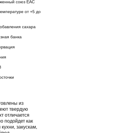
женный союз EAC
температуре от +5 до
добавления сахара
зная банка
ервация
ния
8
осточки
товлены из
меют твердую
кт отличается
о подойдет как
кухни, закускам,
блюд.