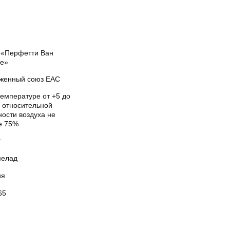
«Перфетти Ван
е»
женный союз EAC
температуре от +5 до
и относительной
ости воздуха не
е 75%.
т
елад
ия
65