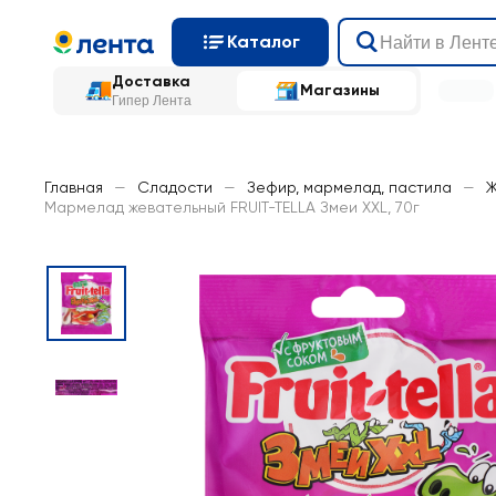
Каталог
Доставка
Магазины
Гипер Лента
Главная
—
Сладости
—
Зефир, мармелад, пастила
—
Ж
Мармелад жевательный FRUIT-TELLA Змеи XXL, 70г