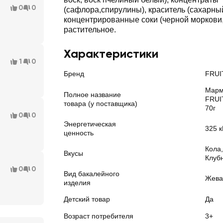
0
0
(сафлора,спирулины), краситель (сахарный
концентрированные соки (черной моркови,
растительное.
Характеристики
1
0
Бренд
FRUI
Марм
Полное название
FRUI
товара (у поставщика)
70г
0
0
Энергетическая
325 к
ценность
Кола,
Вкусы
Клуб
0
0
Вид бакалейного
Жева
изделия
Детский товар
Да
Возраст потребителя
3+