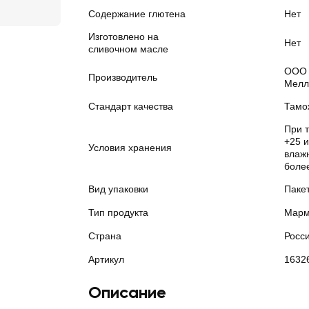
Содержание глютена
Нет
Изготовлено на
Нет
сливочном масле
ООО 
Производитель
Мелл
Стандарт качества
Тамо
При 
+25 
Условия хранения
влажн
боле
Вид упаковки
Паке
Тип продукта
Марм
Страна
Росс
Артикул
1632
Описание