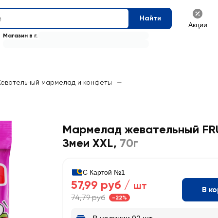
Найти
Акции
Магазин в г.
евательный мармелад и конфеты
—
Мармелад жевательный FR
Змеи XXL
,
70г
С Картой №1
57,99 руб /
шт
В к
74,79 руб
-22%