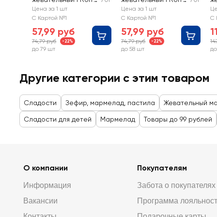
TELLA Медвежата
TELLA Звери микс
F
Цена за 1 шт
Цена за 1 шт
Це
m
С Картой №1
С Картой №1
С 
57,99 руб
57,99 руб
1
74,79 руб
74,79 руб
14
-22%
-22%
до 79 шт
до 58 шт
до
Другие категории с этим товаром
Сладости
Зефир, мармелад, пастила
Жевательный м
Сладости для детей
Мармелад
Товары до 99 рублей
О компании
Покупателям
Информация
Забота о покупателях
Вакансии
Программа лояльнос
Контакты
Подарочные карты