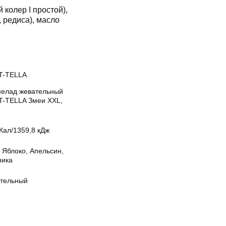
 колер I простой),
 редиса), масло
T-TELLA
елад жевательный
T-TELLA Змеи XXL,
Кал/1359,8 кДж
 Яблоко, Апельсин,
ника
тельный