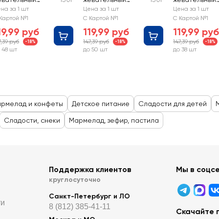
RUIT-TELLA Звери
FRUIT-TELLA Крутой
FRUIT-TELLA
на за 1 шт
Цена за 1 шт
Цена за 1 шт
ix
микс
Медвежата
Картой №1
С Картой №1
С Картой №1
19,99 руб
119,99 руб
119,99 руб
7,39 руб
147,39 руб
147,39 руб
-18%
-18%
-18%
 48 шт
до 50 шт
до 38 шт
армелад и конфеты
Детское питание
Сладости для детей
Сладости, снеки
Мармелад, зефир, пастила
Поддержка клиентов
Мы в соцс
круглосуточно
Санкт-Петербург и ЛО
ти
8 (812) 385-41-11
Скачайте 