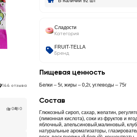
В наличии 92 шт
Сладости
Категория
FRUIT-TELLA
Бренд
Пищевая ценность
9
Белки – 5г, жиры – 0,2г, углеводы – 75г
144 отзыва
Состав
0
0
Глюкозный сироп, сахар, желатин, регулят
(лимонная кислота), соки из фруктов и яго
яблочный, апельсиновый,малиновый, клуб
натуральные ароматизаторы, глазировате
воск, воск пчелиный белый), концентраты