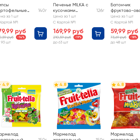
ипсы
Печенье MILKA с
Батончик
артофельные
140г
кусочками
126г
фруктово-ов
AY'S Молодой
молочного
TAKE A BITEY 
на за 1 шт
Цена за 1 шт
Цена за 1 шт
еленый лук
шоколада
Клубника, яб
Картой №1
С Картой №1
С Картой №1
79,99 руб
169,99 руб
59,99 руб
0,59 руб
210,59 руб
73,69 руб
-14%
-19%
-18%
 93 шт
до 63 шт
до 48 шт
4.9
4.8
4.8
армелад
Мармелад
Мармелад
евательный
150г
жевательный
150г
жевательный