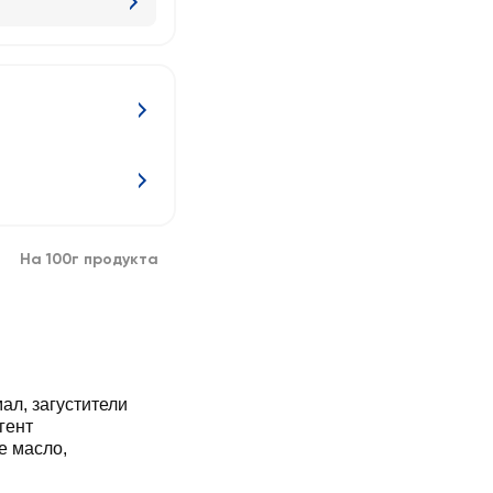
На 100г продукта
ал, загустители
гент
е масло,