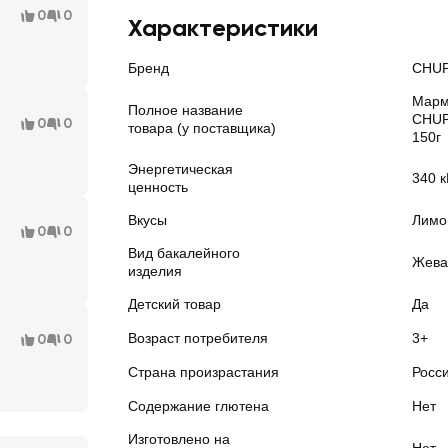
0
0
Характеристики
Бренд
CHUP
Марм
Полное название
CHUP
0
0
товара (у поставщика)
150г
Энергетическая
340 к
ценность
Вкусы
Лимо
0
0
Вид бакалейного
Жева
изделия
Детский товар
Да
Возраст потребителя
3+
0
0
Страна произрастания
Росс
Содержание глютена
Нет
Изготовлено на