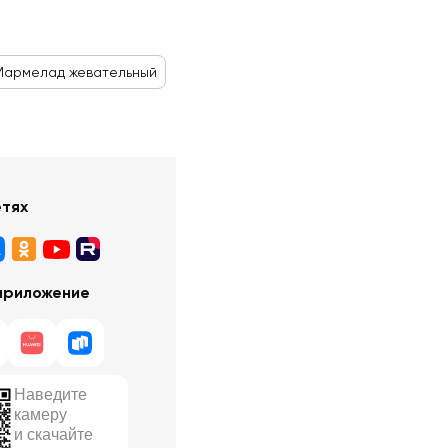
Мармелад жевательный
етях
приложение
Наведите
камеру
и скачайте