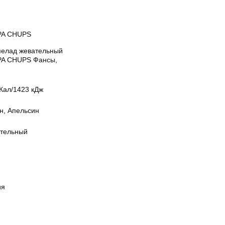
A CHUPS
елад жевательный
A CHUPS Фансы,
Кал/1423 кДж
н, Апельсин
тельный
ия