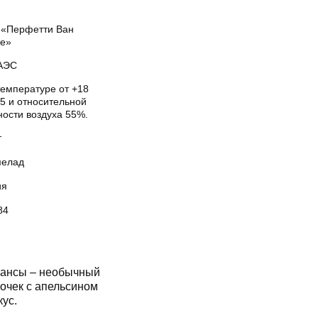
«Перфетти Ван
е»
АЭС
температуре от +18
5 и относительной
ности воздуха 55%.
т
елад
ия
84
ансы – необычный
очек с апельсином
ус.