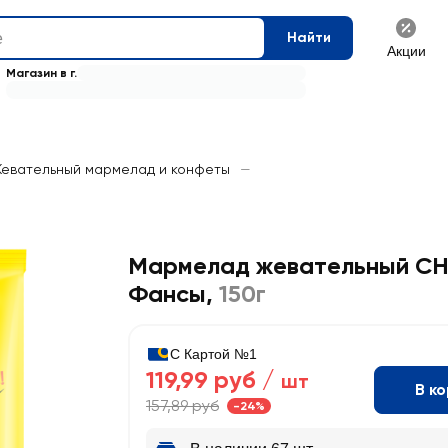
Найти
Акции
Магазин в г.
евательный мармелад и конфеты
—
Мармелад жевательный C
Фансы
,
150г
С Картой №1
119,99 руб /
шт
В к
157,89 руб
-24%