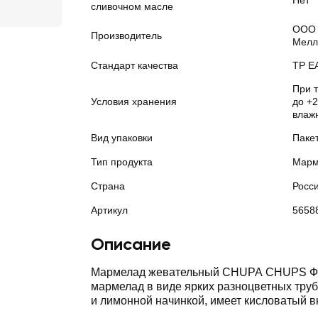
Нет
сливочном масле
ООО 
Производитель
Мелл
Стандарт качества
ТР Е
При 
Условия хранения
до +2
влаж
Вид упаковки
Паке
Тип продукта
Марм
Страна
Росс
Артикул
5658
Описание
Мармелад жевательный CHUPA CHUPS Ф
мармелад в виде ярких разноцветных труб
и лимонной начинкой, имеет кисловатый вк