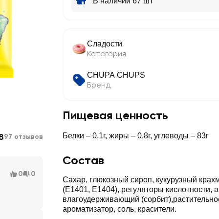
В наличии 67 шт
Сладости
Категория
CHUPA CHUPS
Бренд
Пищевая ценность
8
Белки – 0,1г, жиры – 0,8г, углеводы – 83г
97 отзывов
Состав
0
0
Сахар, глюкозный сироп, кукурузный крахм
(Е1401, Е1404), регуляторы кислотности, а
влагоудерживающий (сорбит),растительно
ароматизатор, соль, красители.