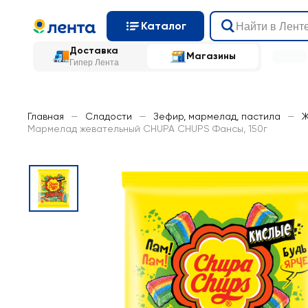
Каталог
Доставка
Магазины
Гипер Лента
Главная
—
Сладости
—
Зефир, мармелад, пастила
—
Ж
Мармелад жевательный CHUPA CHUPS Фансы, 150г