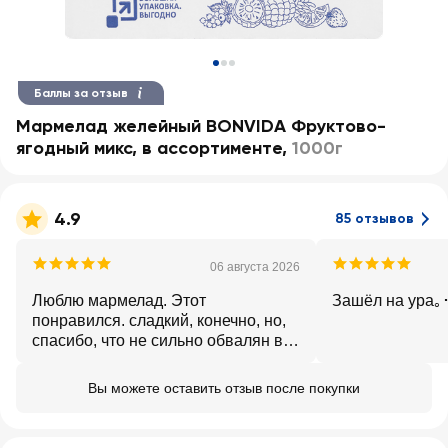
Баллы за отзыв
Мармелад желейный BONVIDA Фруктово-
ягодный микс, в ассортименте
,
1000г
4.9
85 отзывов
06 августа 2026
Люблю мармелад. Этот
Зашёл на ура｡･
понравился. сладкий, конечно, но,
спасибо, что не сильно обвалян в
сахаре с наружи. Привозите еще
дольки в подобных упаковках
Вы можете оставить отзыв после покупки