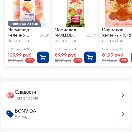
Баллы за отзыв
Мармелад
Мармелад
Мармелад
желейно-
500г
МАХЕЕВЪ
250г
желейный IGRI
формовой
Фруктовый
Апельсинка
Цена за 1 шт
Цена за 1 шт
Цена за 1 шт
BONVIDA
микс
С Картой №1
С Картой №1
С Картой №1
Ассорти со
109,99 руб
89,99 руб
81,99 руб
вкусом
157,89 руб
121,09 руб
94,73 руб
-30%
-25%
-13%
сицилийского
апельсина,
клубники, дыни
Сладости
Категория
BONVIDA
Бренд