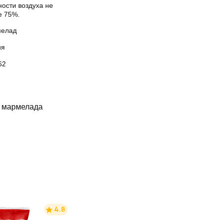
ости воздуха не
е 75%.
елад
ия
62
з мармелада
4.8