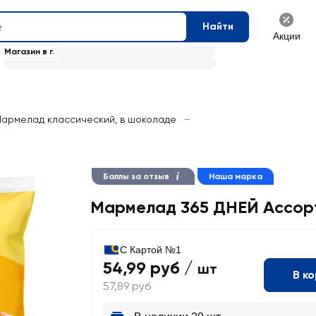
Найти
Акции
Магазин в г.
армелад классический, в шоколаде
—
Баллы за отзыв
Наша марка
Мармелад 365 ДНЕЙ Ассор
С Картой №1
54,99 руб /
шт
В к
57,89 руб