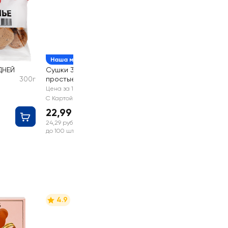
Наша марка
ДНЕЙ
Сушки 365 ДНЕЙ
300г
простые
200г
е
Цена за 1 шт
С Картой №1
22,99 руб
24,29 руб
до 100 шт
4.9