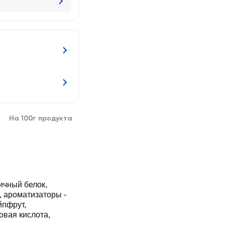
На 100г продукта
яичный белок,
, ароматизаторы -
йпфрут,
овая кислота,