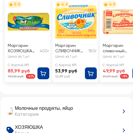
5.0
4.6
4.9
Маргарин
Маргарин
Маргарин
ХОЗЯЮШКА
400г
СЛИВОЧНИК
180г
сливочный
Нижегородски
Сливочный 30%
САРАТОВСКИЙ
Цена за 1 шт
Цена за 1 шт
Цена за 1 шт
й Сливочный
со сливочным
С Картой №1
С Картой №1
С Картой №1
60%, с змж
вкусом и
85,99 руб
53,99 руб
49,99 руб
ароматом 60%
147,36 руб
56,89 руб
61,09 руб
-41%
-18%
Молочные продукты, яйцо
Категория
ХОЗЯЮШКА