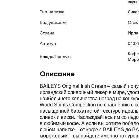
вкус
Тип напитка
Лике
Вид упаковки
Стек
Страна
Ирла
Артикул
0432
Кофе
Блюдо/Продукт
Моро
Описание
BAILEYS Original Irish Cream – самый поп
ирландский сливочный ликер в мире, удо
наибольшего количества наград на конкур
World Spirits Competition по сравнению с к
насыщенной бархатистой текстуре идеаль
сливок и виски. Наслаждайтесь им со льд
в любимый кофе. А если вы хотите побалов
любом напитке – от кофе с BAILEYS до B
мороженым – вы найдете именно тот уров