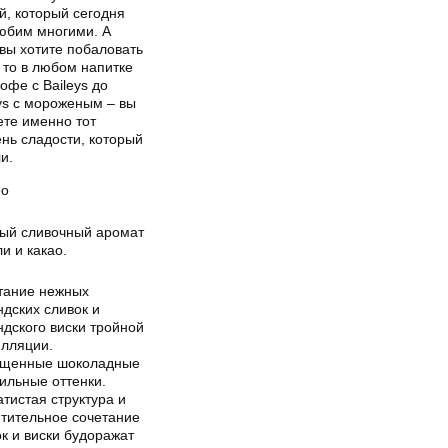
й, который сегодня
любим многими. А
вы хотите побаловать
 то в любом напитке
кофе с Baileys до
ys с мороженым – вы
ете именно тот
нь сладости, который
и.
eo
ый сливочный аромат
и и какао.
тание нежных
дских сливок и
дского виски тройной
илляции.
щенные шоколадные
ильные оттенки.
тистая структура и
итительное сочетание
к и виски будоражат