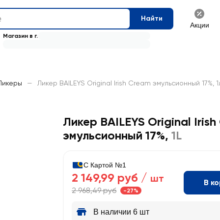
Найти
Акции
Магазин в г.
Ликеры
—
Ликер BAILEYS Original Irish Cream эмульсионный 17%, 1
Ликер BAILEYS Original Iris
эмульсионный 17%
,
1L
С Картой №1
2 149,99 руб /
шт
В к
2 968,49 руб
-27%
В наличии 6 шт