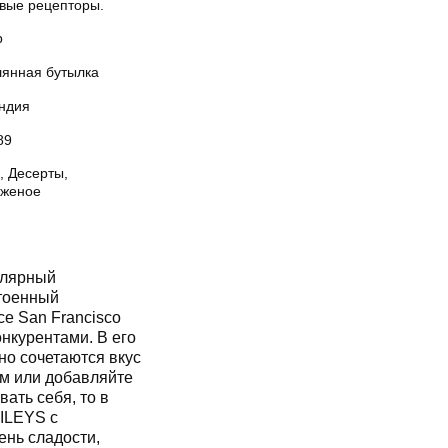
овые рецепторы.
р
лянная бутылка
ндия
89
, Десерты,
женое
улярный
стоенный
се San Francisco
онкурентами. В его
но сочетаются вкус
ом или добавляйте
ать себя, то в
AILEYS с
ень сладости,