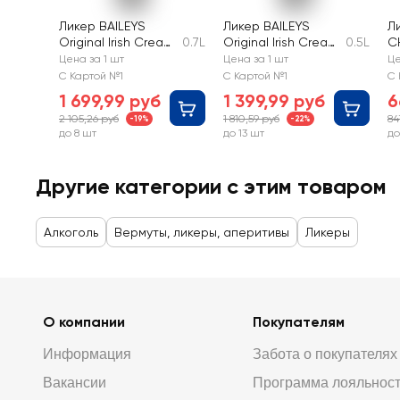
Ликер BAILEYS
Ликер BAILEYS
Л
Original Irish Cream
0.7L
Original Irish Cream
0.5L
C
17%, эмульсионный
сливочный
C
Цена за 1 шт
Цена за 1 шт
Це
эмульсионный 17%
18
С Картой №1
С Картой №1
С 
э
1 699,99 руб
1 399,99 руб
6
2 105,26 руб
1 810,59 руб
84
-19%
-22%
до 8 шт
до 13 шт
до
Другие категории с этим товаром
Алкоголь
Вермуты, ликеры, аперитивы
Ликеры
О компании
Покупателям
Информация
Забота о покупателях
Вакансии
Программа лояльнос