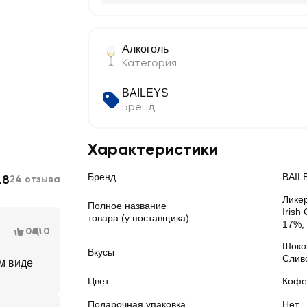
Алкоголь
Категория
BAILEYS
Бренд
Характеристики
Бренд
BAIL
.8
24 отзыва
Ликер
Полное название
Iris
товара (у поставщика)
17%,
0
0
Шоко
Вкусы
Слив
м виде
Цвет
Кофе
Подарочная упаковка
Нет