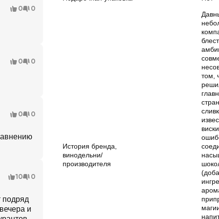
0
0
Давн
небо
комп
блест
амби
совм
0
0
несо
том, 
реши
глав
стра
слив
0
0
изве
виски
сравнению
ошибо
История бренда,
соед
винодельни/
насы
производителя
шоко
(доб
10
0
ингр
аром
 подряд
прип
маги
вечера и
напит
урантов.