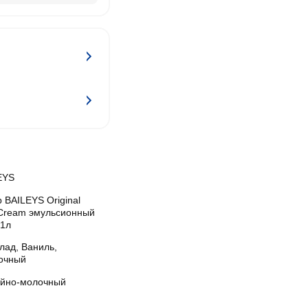
EYS
 BAILEYS Original
h Cream эмульсионный
 1л
лад, Ваниль,
очный
йно-молочный