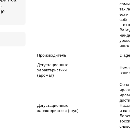
самы
ь
так 
нце
если 
себя,
– от 
Baile
найд
урове
искал
Производитель
Diag
Дегустационные
Нежн
характеристики
ванил
(аромат)
Соче
ирлан
ирлан
дист
Дегустационные
Насы
характеристики (вкус)
и ван
Барха
восх
сливо