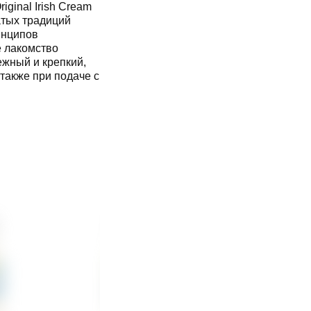
ginal Irish Cream
атых традиций
инципов
е лакомство
жный и крепкий,
также при подаче с