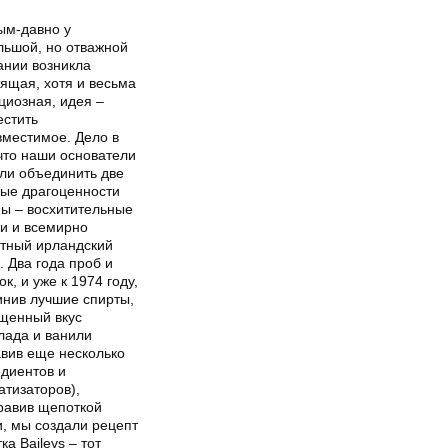
ым-давно у
льшой, но отважной
ании возникла
ящая, хотя и весьма
циозная, идея –
естить
вместимое. Дело в
что наши основатели
ли объединить две
ные драгоценности
ны – восхитительные
ки и всемирно
стный ирландский
. Два года проб и
к, и уже к 1974 году,
инив лучшие спирты,
щенный вкус
лада и ванили
авив еще несколько
едиентов и
атизаторов),
равив щепоткой
и, мы создали рецепт
ка Baileys – тот