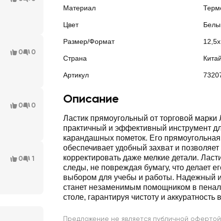
Материал
Терм
Цвет
Белы
Размер/Формат
12,5
0
0
Страна
Кита
Артикул
7320
Описание
0
0
Ластик прямоугольный от торговой марки
практичный и эффективный инструмент д
карандашных пометок. Его прямоугольна
обеспечивает удобный захват и позволяет 
корректировать даже мелкие детали. Ласти
0
1
следы, не повреждая бумагу, что делает е
выбором для учебы и работы. Надежный и
станет незаменимым помощником в пенал
столе, гарантируя чистоту и аккуратность 
Предложение не является публичной офертой