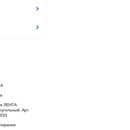
ТА
ик
ик ЛЕНТА
угольный, Арт.
033
стирания