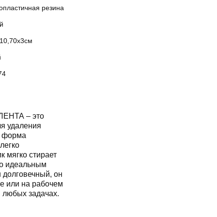
опластичная резина
й
х10,70х3см
й
74
 ЛЕНТА – это
ля удаления
я форма
легко
к мягко стирает
го идеальным
 долговечный, он
е или на рабочем
в любых задачах.