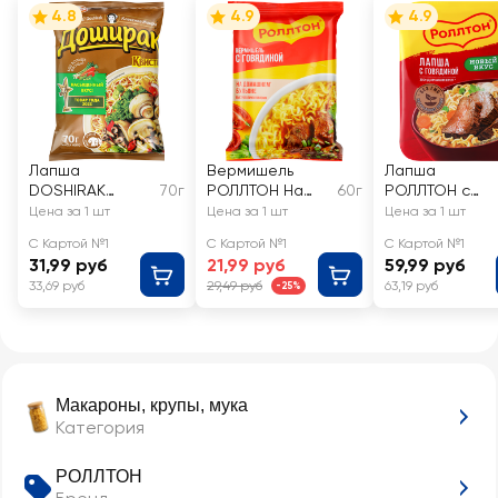
4.8
4.9
4.9
Лапша
Вермишель
Лапша
DOSHIRAK
70г
РОЛЛТОН На
60г
РОЛЛТОН с
Квисти со
домашнем
говядиной По-
Цена за 1 шт
Цена за 1 шт
Цена за 1 шт
вкусом грибов
бульоне с
домашнему
С Картой №1
С Картой №1
С Картой №1
говядиной
31,99 руб
21,99 руб
59,99 руб
33,69 руб
29,49 руб
63,19 руб
-25%
Макароны, крупы, мука
Категория
РОЛЛТОН