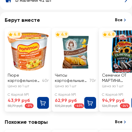
В наличии 41 шт
Берут вместе
Все
4.8
4.9
4.8
Пюре
Чипсы
Семечки ОТ
картофельное
40г
картофельные
70г
МАРТИНА
РОЛЛТОН с
ХРУСТЯЩИЙ
полосатые
Цена за 1 шт
Цена за 1 шт
Цена за 1 шт
сухариками
КАРТОФЕЛЬ с
обжаренные
С Картой №1
С Картой №1
С Картой №1
солью, в
отборные
43,99 руб
62,99 руб
94,99 руб
ломтиках
соленые
55,79 руб
105,26 руб
126,31 руб
-21%
-40%
-24%
Похожие товары
Все