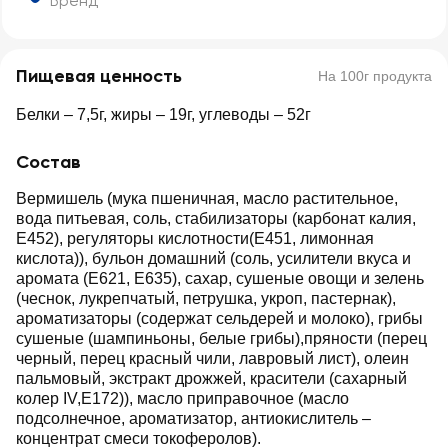
Бренд
Пищевая ценность
На 100г продукта
Белки – 7,5г, жиры – 19г, углеводы – 52г
Состав
Вермишель (мука пшеничная, масло растительное,
вода питьевая, соль, стабилизаторы (карбонат калия,
Е452), регуляторы кислотности(Е451, лимонная
кислота)), бульон домашний (соль, усилители вкуса и
аромата (Е621, Е635), сахар, сушеные овощи и зелень
(чеснок, лукрепчатый, петрушка, укроп, пастернак),
ароматизаторы (содержат сельдерей и молоко), грибы
сушеные (шампиньоны, белые грибы),пряности (перец
черный, перец красный чили, лавровый лист), олеин
пальмовый, экстракт дрожжей, красители (сахарный
колер IV,Е172)), масло приправочное (масло
подсолнечное, ароматизатор, антиокислитель –
концентрат смеси токоферолов).