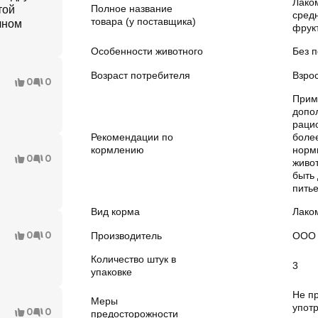
Лако
Полное название
той
сред
товара (у поставщика)
чном
фрук
Особенности животного
Без 
Возраст потребителя
Взрос
0
0
Прим
допо
рацио
Рекомендации по
более
кормлению
норм
0
0
живо
быть 
питье
Вид корма
Лако
0
0
Производитель
ООО 
Количество штук в
3
упаковке
Не п
Меры
упот
0
0
предосторожности