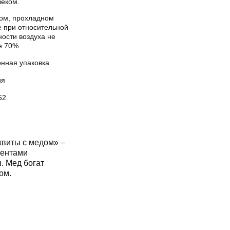
веком.
хом, прохладном
е при относительной
ости воздуха не
е 70%.
онная упаковка
ия
52
сквиты с медом» –
ментами
. Мед богат
ом.