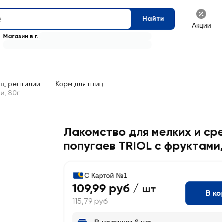
Найти
Акции
Магазин в г.
иц, рептилий
—
Корм для птиц
—
и, 80г
Лакомство для мелких и ср
попугаев TRIOL с фруктами
С Картой №1
109,99 руб /
шт
В к
115,79 руб