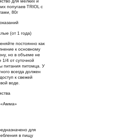
мство для мелких и
них попугаев TRIOL с
тами, 80г
показаний
лые (от 1 года)
еняйте постоянно как
лнение к основному
ну, но в объеме не
 1/4 от суточной
ы питания питомца. У
тного всегда должен
доступ к свежей
вой воде.
мства
«Амма»
редназначено для
ребления в пищу