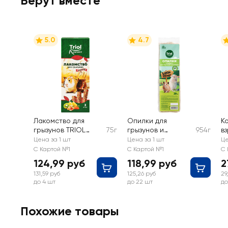
Берут вместе
5.0
4.7
Лакомство для
Опилки для
К
грызунов TRIOL
75г
грызунов и
954г
в
Standard Ассорти с
кроликов TRIOL
F
Цена за 1 шт
Цена за 1 шт
Це
фруктами, овощами
Little Village
к
С Картой №1
С Картой №1
С 
и орехами
Стандарт
ж
124,99 руб
118,99 руб
2
131,59 руб
125,26 руб
29
до 4 шт
до 22 шт
до
Похожие товары