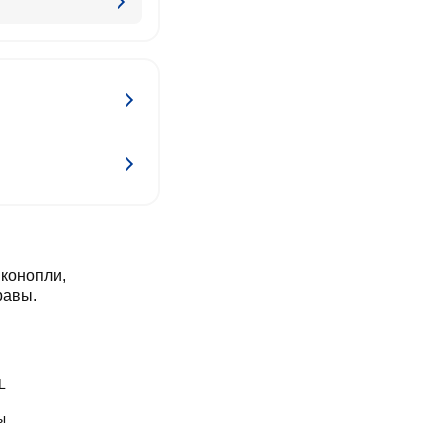
 конопли,
равы.
L
ы