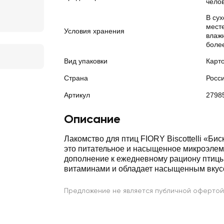
чело
В су
мест
Условия хранения
влажн
боле
Вид упаковки
Карт
Страна
Росс
Артикул
2798
Описание
Лакомство для птиц FIORY Biscottelli «Би
это питательное и насыщенное микроэле
дополнение к ежедневному рациону птицы
витаминами и обладает насыщенным вкус
Предложение не является публичной офертой