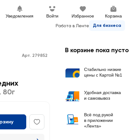
Уведомления
Войти
Избранное
Корзина
Для бизнеса
Работа в Ленте
В корзине пока пусто
Арт. 279852
Стабильно низкие
цены с Картой №1
едних
,
80г
Удобная доставка
и самовывоз
Всё под рукой
в приложении
орзину
«Лента»