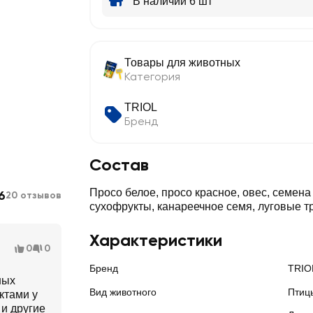
В наличии 6 шт
Товары для животных
Категория
TRIOL
Бренд
Состав
Просо белое, просо красное, овес, семена
6
20 отзывов
сухофрукты, канареечное семя, луговые т
Характеристики
0
0
Бренд
TRIO
ных
Вид животного
Птиц
ктами у
и другие