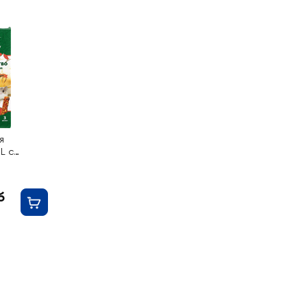
я
L с
б