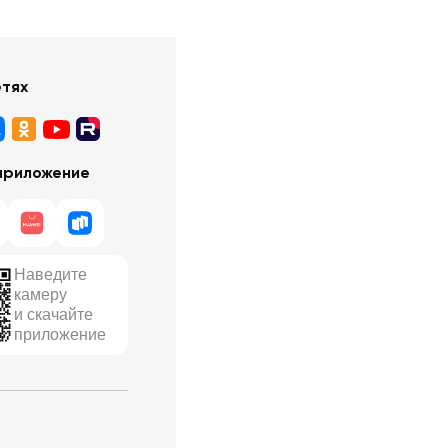
етях
приложение
Наведите
камеру
и скачайте
приложение