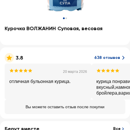
Курочка ВОЛЖАНИН Суповая, весовая
3.8
638 отзывов
20 марта 2026
отличная бульонная курица.
курица понрав
вкусный,намног
бройлера,варил
маленькие,я вз
было,удобно
Вы можете оставить отзыв после покупки
Берут вместе
Все