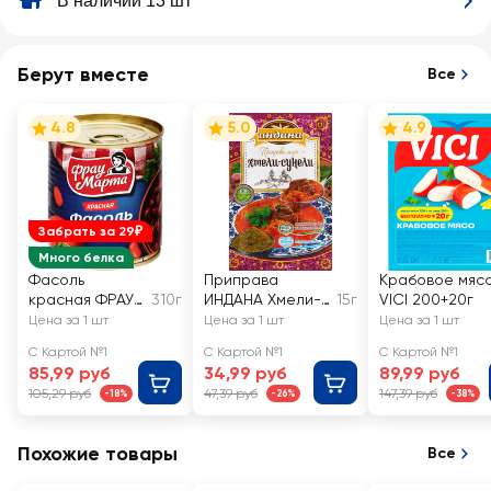
В наличии 13 шт
Берут вместе
Все
4.8
5.0
4.9
Забрать за 29₽
Много белка
Фасоль
Приправа
Крабовое мяс
красная ФРАУ
310г
ИНДАНА Хмели-
15г
VICI 200+20г
МАРТА в
сунели
Цена за 1 шт
Цена за 1 шт
Цена за 1 шт
томатном
С Картой №1
С Картой №1
С Картой №1
соусе
85,99 руб
34,99 руб
89,99 руб
105,29 руб
47,39 руб
147,39 руб
-18%
-26%
-38%
Похожие товары
Все