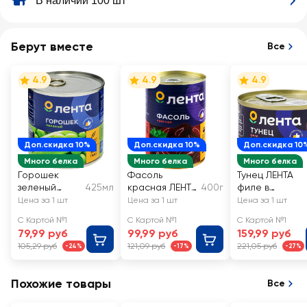
В наличии 100 шт
Берут вместе
Все
4.9
4.9
4.9
Доп.скидка 10%
Доп.скидка 10%
Доп.скидка 10
Много белка
Много белка
Много белка
Горошек
Фасоль
Тунец ЛЕНТА
зеленый
425мл
красная ЛЕНТА
400г
филе в
ЛЕНТА
в собственном
собственном
Цена за 1 шт
Цена за 1 шт
Цена за 1 шт
соку
соку
С Картой №1
С Картой №1
С Картой №1
79,99 руб
99,99 руб
159,99 руб
105,29 руб
121,09 руб
221,05 руб
-24%
-17%
-27%
Похожие товары
Все