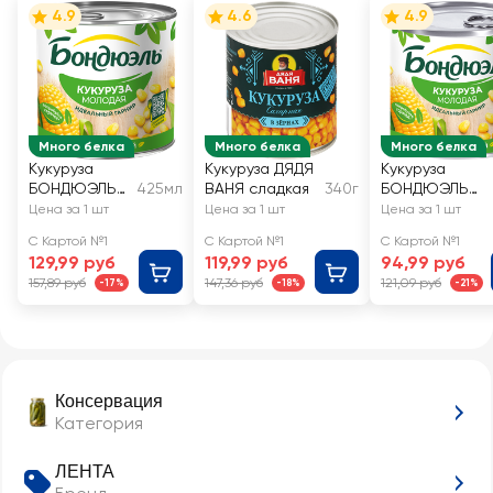
4.9
4.6
4.9
Много белка
Много белка
Много белка
Кукуруза
Кукуруза ДЯДЯ
Кукуруза
БОНДЮЭЛЬ
425мл
ВАНЯ сладкая
340г
БОНДЮЭЛЬ
молодая
молодая
Цена за 1 шт
Цена за 1 шт
Цена за 1 шт
С Картой №1
С Картой №1
С Картой №1
129,99 руб
119,99 руб
94,99 руб
157,89 руб
147,36 руб
121,09 руб
-17%
-18%
-21%
Консервация
Категория
ЛЕНТА