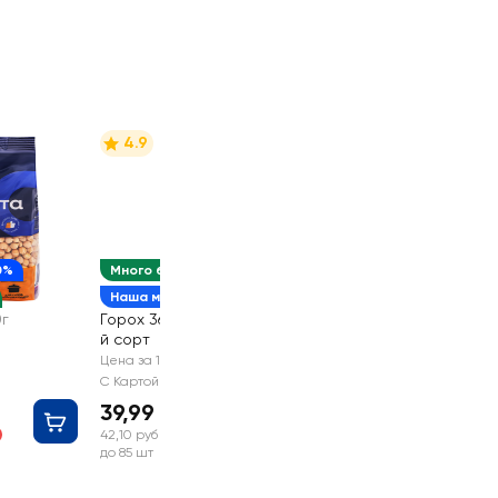
4.9
0%
Много белка
Наша марка
0г
Горох 365 ДНЕЙ 1-
й сорт
800г
Цена за 1 шт
С Картой №1
39,99 руб
42,10 руб
до 85 шт