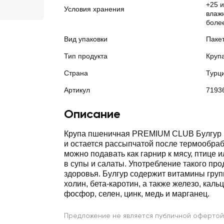
+25 
Условия хранения
влажн
боле
Вид упаковки
Паке
Тип продукта
Круп
Страна
Турц
Артикул
7193
Описание
Крупа пшеничная PREMIUM CLUB Булгур 
и остается рассыпчатой после термообраб
можно подавать как гарнир к мясу, птице 
в супы и салаты. Употребление такого про
здоровья. Булгур содержит витамины групп
холин, бета-каротин, а также железо, кальц
фосфор, селен, цинк, медь и марганец.
Предложение не является публичной офертой