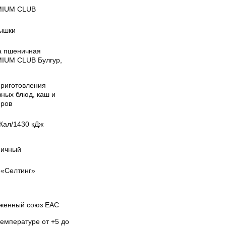
IUM CLUB
ышки
а пшеничная
IUM CLUB Булгур,
приготовления
вных блюд, каш и
иров
Кал/1430 кДж
ичный
«Селтинг»
женный союз EAC
температуре от +5 до