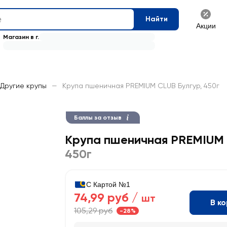
Найти
Акции
Магазин в г.
Другие крупы
—
Крупа пшеничная PREMIUM CLUB Булгур, 450г
Баллы за отзыв
Крупа пшеничная PREMIUM 
450г
С Картой №1
74,99 руб /
шт
В к
105,29 руб
-28%