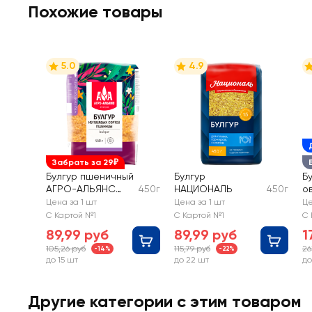
Похожие товары
5.0
4.9
Забрать за 29₽
Булгур пшеничный
Булгур
Б
АГРО-АЛЬЯНС
450г
НАЦИОНАЛЬ
450г
о
Экстра из твердых
Цена за 1 шт
Цена за 1 шт
Це
сортов
С Картой №1
С Картой №1
С 
89,99 руб
89,99 руб
1
105,26 руб
115,79 руб
26
-14%
-22%
до 15 шт
до 22 шт
до
Другие категории с этим товаром