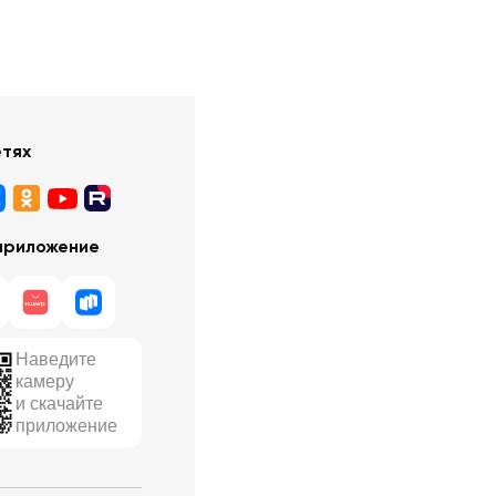
етях
приложение
Наведите
камеру
и скачайте
приложение