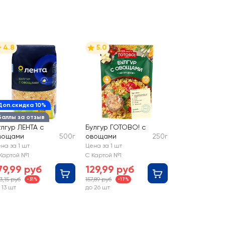
4.8
5.0
Доп.скидка 10%
Баллы за отзыв
улгур ЛЕНТА с
Булгур ГОТОВО! с
вощами
500г
овощами
250г
на за 1 шт
Цена за 1 шт
Картой №1
С Картой №1
79,99 руб
129,99 руб
3,15 руб
157,89 руб
-31%
-17%
 13 шт
до 26 шт