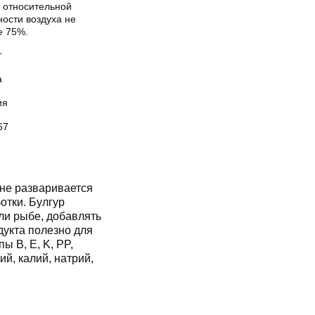
и относительной
ости воздуха не
е 75%.
т
а
ия
67
не разваривается
отки. Булгур
или рыбе, добавлять
дукта полезно для
ы B, E, K, PP,
ий, калий, натрий,