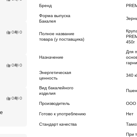
Бренд
PREM
Форма выпуска
Зерн
Бакалея
Круп
0
0
Полное название
PREM
товара (у поставщика)
450г
Для 
Назначение
осно
гарн
0
0
Энергетическая
340 к
ценность
Вид бакалейного
Пшен
изделия
0
0
Производитель
ООО 
не
Готово к употреблению
Нет
Стандарт качества
Тамо
При 