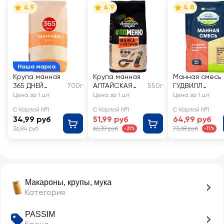
4.9
4.9
4.8
Наша марка
Крупа манная
Крупа манная
Манная смесь
365 ДНЕЙ
700г
АЛТАЙСКАЯ
550г
ГУДВИЛЛ
марка М
СКАЗКА с
Кукурузная и
Цена за 1 шт
Цена за 1 шт
Цена за 1 шт
клетчаткой
пшеничная
С Картой №1
С Картой №1
С Картой №1
крупа
34,99 руб
51,99 руб
64,99 руб
36,84 руб
66,39 руб
73,68 руб
-21%
-11%
Макароны, крупы, мука
Категория
PASSIM