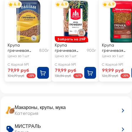
4.8
4.9
4.9
Забрать за 29₽
Крупа
Крупа
Крупа
гречневая
800г
гречневая
900г
гречневая
PASSIM
АГРО-АЛЬЯНС
НАЦИОНАЛЬ
Цена за 1 шт
Цена за 1 шт
Цена за 1 шт
Алтайская,
Экстра
Камолино
С Картой №1
С Картой №1
С Картой №1
высший сорт
Элитная
79,99 руб
79,99 руб
99,99 руб
высший сорт
104,99 руб
136,84 руб
126,39 руб
-23%
-41%
-20%
Макароны, крупы, мука
Категория
МИСТРАЛЬ