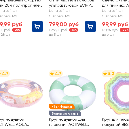
нур вязаный Сибртех
Отпугиватель комаров
Свеча антим
мм 20м полипропилен
ультразвуковой ECIPPO
для пикника 
 сердечником, белый
брелок, Арт. ET51-3203
цитронелла, 
на за 1 шт
Цена за 1 шт
Цена за 1 шт
стеклянной б
Картой №1
С Картой №1
С Картой №1
9,99 руб
799,00 руб
99,99 руб
,15 руб
1 263,15 руб
178,94 руб
-20%
-36%
-44%
 28 шт
до 5 шт
до 6 шт
4.7
4.7
5.0
+1 эл.фишка
Баллы за отзыв
руг надувной
Круг надувной для
Круг для пла
CTIWELL AQUA
плавания ACTIWELL
надувной BE