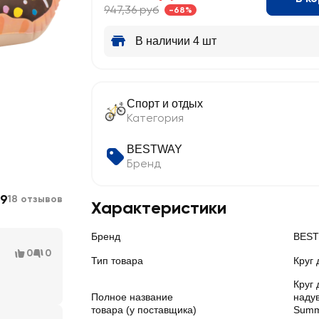
947,36 руб
-68%
В наличии 4 шт
Спорт и отдых
Категория
BESTWAY
Бренд
.9
18 отзывов
Характеристики
Бренд
BES
0
0
Тип товара
Круг
Круг
Полное название
наду
товара (у поставщика)
Summ