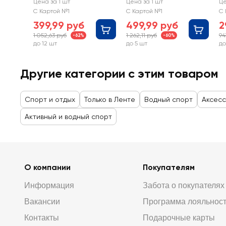
Лимон d=114см, Арт.
Радужный d=119см, Арт.
Т
Цена за 1 шт
Цена за 1 шт
Це
36448
36352
ру
С Картой №1
С Картой №1
С 
399,99 руб
499,99 руб
2
1 052,63 руб
1 262,11 руб
94
-62%
-60%
до 12 шт
до 5 шт
до
Другие категории с этим товаром
Спорт и отдых
Только в Ленте
Водный спорт
Аксесс
Активный и водный спорт
О компании
Покупателям
Информация
Забота о покупателях
Вакансии
Программа лояльнос
Контакты
Подарочные карты