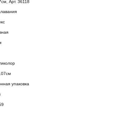
см, Арт. 36118
плавания
екс
вная
м
тиколор
107см
онная упаковка
й
59