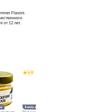
mmer Flavors
чественного
 от 12 лет.
4.8
ыв
Баллы за отзыв