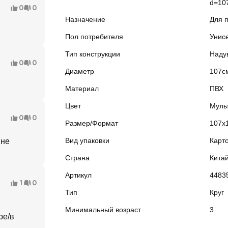
d=107
0
0
Назначение
Для 
Пол потребителя
Унис
Тип конструкции
Наду
0
0
Диаметр
107с
Материал
ПВХ
Цвет
Муль
0
0
Размер/Формат
107х
Вид упаковки
Карт
 не
Страна
Кита
Артикул
4483
1
0
Тип
Круг
Минимальный возраст
3
ре/в