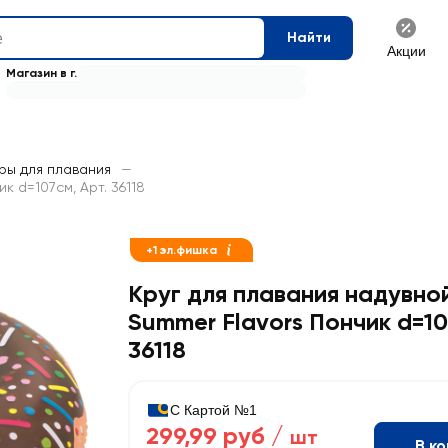
Найти
Акции
Магазин в г.
ры для плавания
—
 d=107см, Арт. 36118
+1 эл.фишка
Круг для плавания надувн
Summer Flavors Пончик d=10
36118
С Картой №1
299,99 руб /
шт
В к