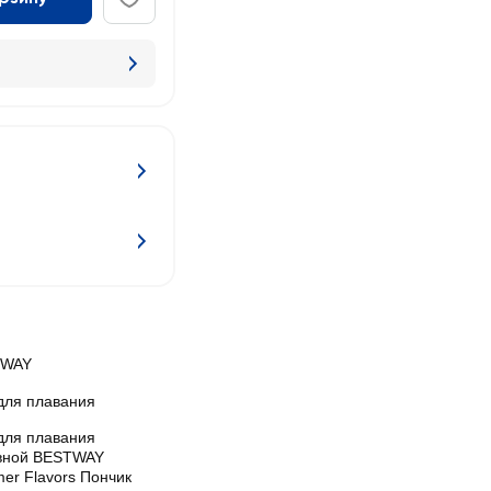
TWAY
 для плавания
 для плавания
вной BESTWAY
er Flavors Пончик