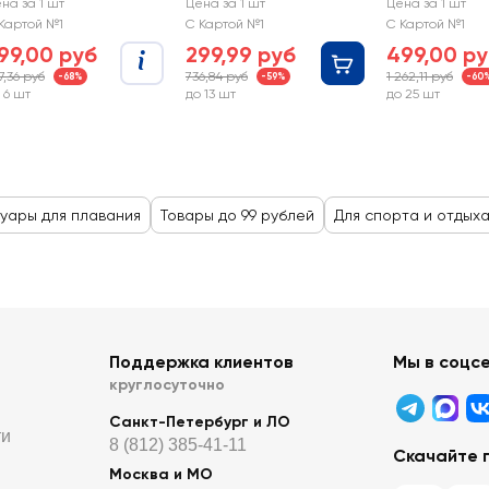
ропики 100см, с
d=106см, в полоску,
Радужная
на за 1 шт
Цена за 1 шт
Цена за 1 шт
чками, Арт. 35279
Арт. WDF-P021
лента d=115см
Картой №1
С Картой №1
С Картой №1
36163
99,00 руб
299,99 руб
499,00 р
7,36 руб
736,84 руб
1 262,11 руб
-68%
-59%
-60
 6 шт
до 13 шт
до 25 шт
уары для плавания
Товары до 99 рублей
Для спорта и отдых
Поддержка клиентов
Мы в соцс
круглосуточно
Санкт-Петербург и ЛО
ти
8 (812) 385-41-11
Скачайте 
Москва и МО