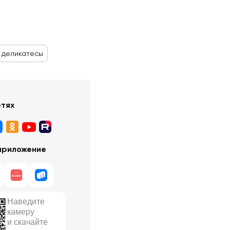
 деликатесы
етях
приложение
Наведите
камеру
и скачайте