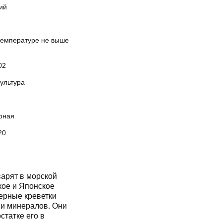
ий
температуре не выше
02
ультура
рная
20
варят в морской
кое и Японское
верные креветки
в и минералов. Они
статке его в