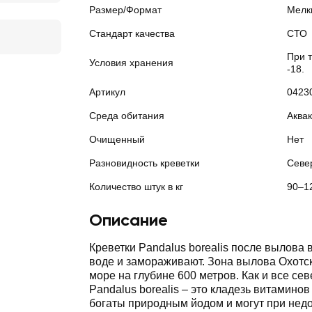
Размер/Формат
Мелк
Стандарт качества
СТО
При 
Условия хранения
-18.
Артикул
0423
Среда обитания
Аквак
Очищенный
Нет
Разновидность креветки
Севе
Количество штук в кг
90–1
Описание
Креветки Pandalus borealis после вылова 
воде и замораживают. Зона вылова Охотс
море на глубине 600 метров. Как и все се
Pandalus borealis – это кладезь витамино
богаты природным йодом и могут при недо