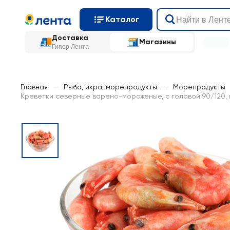
Каталог
Доставка
Магазины
Гипер Лента
Главная
—
Рыба, икра, морепродукты
—
Морепродукты
Креветки северные варено-мороженые, с головой 90/120,