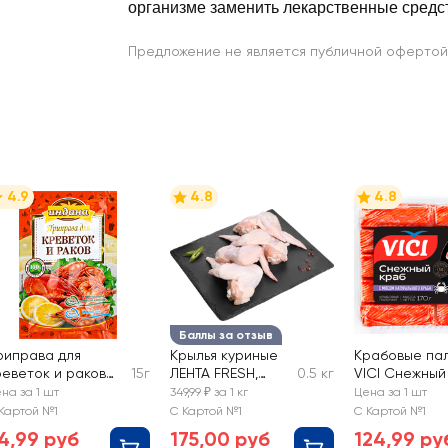
организме заменить лекарственные средс
Предложение не является публичной офертой
4.9
4.8
4.8
Баллы за отзыв
риправа для
Крылья куриные
Крабовые па
реветок и раков
15г
ЛЕНТА FRESH,
0.5 кг
VICI Снежный
НДАНА
весовые
с мясом
на за 1 шт
349,99 ₽ за 1 кг
Цена за 1 шт
натуральног
Картой №1
С Картой №1
С Картой №1
краба 150+20
4,99 руб
175,00 руб
124,99 ру