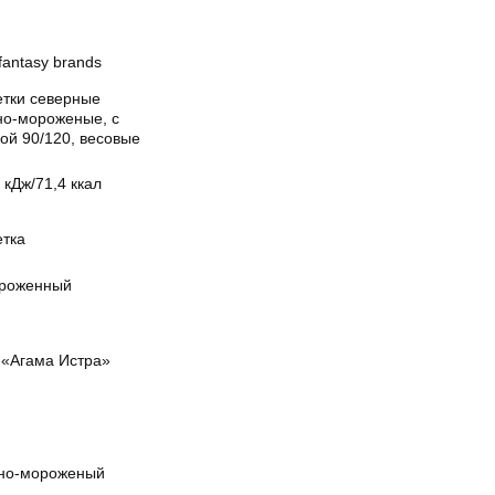
antasy brands
етки северные
но-мороженые, с
ой 90/120, весовые
 кДж/71,4 ккал
етка
роженный
«Агама Истра»
но-мороженый