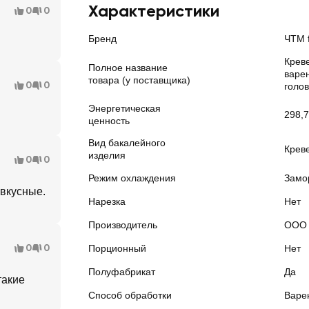
Характеристики
0
0
Бренд
ЧТМ f
Крев
Полное название
варе
товара (у поставщика)
0
0
голов
Энергетическая
298,7
ценность
Вид бакалейного
Крев
изделия
0
0
Режим охлаждения
Замо
 вкусные.
Нарезка
Нет
Производитель
ООО 
0
0
Порционный
Нет
Полуфабрикат
Да
такие
Способ обработки
Варе