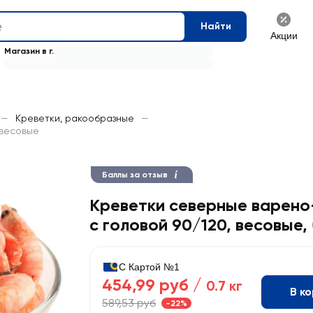
Найти
Акции
Магазин в г.
—
Креветки, ракообразные
—
 весовые
Баллы за отзыв
Креветки северные варен
с головой 90/120, весовые
,
С Картой №1
454,99 руб /
0.7 кг
В к
589,53 руб
-22%