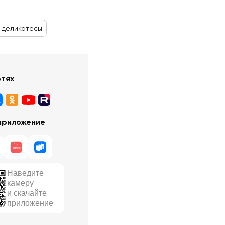
 деликатесы
етях
приложение
Наведите
камеру
и скачайте
приложение