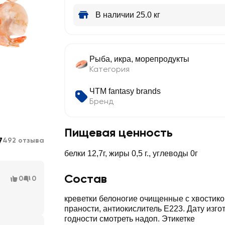
В наличии 25.0 кг
Рыба, икра, морепродукты
Категория
ЧТМ fantasy brands
Бренд
Пищевая ценность
7
492 отзыва
белки 12,7г, жиры 0,5 г., углеводы 0г
Состав
0
0
креветки белоногие очищенные с хвостиком
праности, антиокислитель Е223. Дату изго
годности смотреть надоп. Этикетке