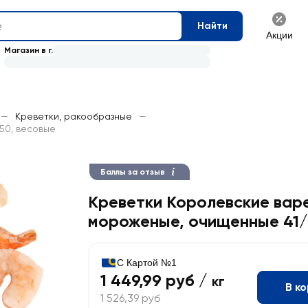
Найти
Акции
Магазин в г.
—
Креветки, ракообразные
—
50, весовые
Баллы за отзыв
Креветки Королевские вар
мороженые, очищенные 41/
С Картой №1
1 449,99 руб /
кг
В к
1 526,39 руб