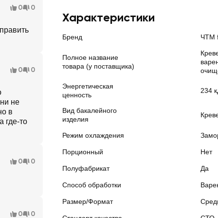
0
0
Характеристики
аправить
Бренд
ЧТМ f
Крев
Полное название
варе
товара (у поставщика)
0
0
очищ
Энергетическая
234 к
о
ценность
ни не
Вид бакалейного
но в
Крев
изделия
а где-то
Режим охлаждения
Замо
Порционный
Нет
0
0
Полуфабрикат
Да
Способ обработки
Варе
Размер/Формат
Сред
0
0