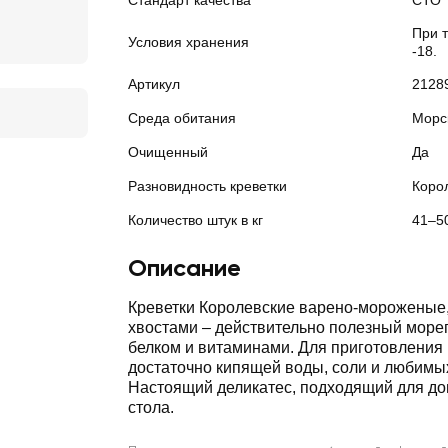
Стандарт качества
СТО
При 
Условия хранения
-18.
Артикул
2128
Среда обитания
Морс
Очищенный
Да
Разновидность креветки
Коро
Количество штук в кг
41–5
Описание
Креветки Королевские варено-мороженые
хвостами – действительно полезный мореп
белком и витаминами. Для приготовления
достаточно кипящей воды, соли и любимы
Настоящий деликатес, подходящий для до
стола.