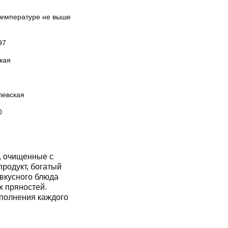
температуре не выше
97
кая
левская
0
, очищенные с
родукт, богатый
 вкусного блюда
х пряностей.
полнения каждого