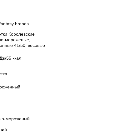
antasy brands
етки Королевские
но-мороженые,
енные 41/50, весовые
Дж/55 ккал
етка
роженный
но-мороженый
ний