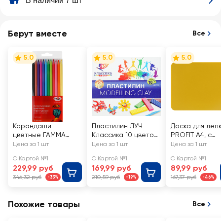
В наличии 7 шт
Берут вместе
Все
5.0
5.0
5.0
Карандаши
Пластилин ЛУЧ
Доска для леп
цветные ГАММА
Классика 10 цветов,
PROFIT А4, с
Мультики,
со стеком Арт.
бортом, в
Цена за 1 шт
Цена за 1 шт
Цена за 1 шт
пластиковые, 12
7С304-08, 200г
ассортименте 
С Картой №1
С Картой №1
С Картой №1
цветов, Арт.
ДЛ-5420
229,99 руб
169,99 руб
89,99 руб
251220211
346,32 руб
210,59 руб
167,37 руб
-33%
-19%
-46%
Похожие товары
Все