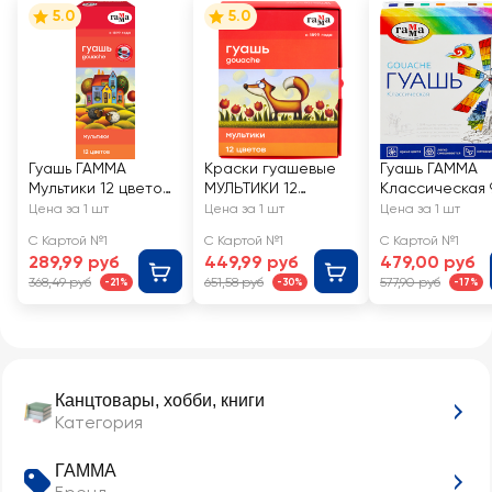
5.0
5.0
Гуашь ГАММА
Краски гуашевые
Гуашь ГАММА
Мультики 12 цветов,
МУЛЬТИКИ 12
Классическая 
15мл, Арт. 100222-12
цветов, Арт. 221032
цветов по 20м
Цена за 1 шт
Цена за 1 шт
Цена за 1 шт
Арт. 2210309
С Картой №1
С Картой №1
С Картой №1
289,99 руб
449,99 руб
479,00 руб
368,49 руб
651,58 руб
577,90 руб
-21%
-30%
-17%
Канцтовары, хобби, книги
Категория
ГАММА