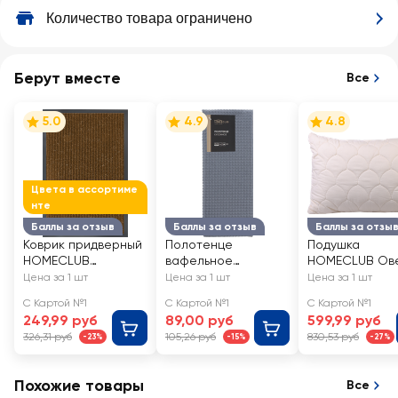
Количество товара ограничено
Берут вместе
Все
5.0
4.9
4.8
Цвета в ассортиме
нте
Баллы за отзыв
Баллы за отзыв
Баллы за отзы
Коврик придверный
Полотенце
Подушка
HOMECLUB
вафельное
HOMECLUB Ов
влаговпитывающий
HOMECLUB Loft
шерсть 50x70
Цена за 1 шт
Цена за 1 шт
Цена за 1 шт
40х60см
40x70см, хлопок
С Картой №1
С Картой №1
С Картой №1
249,99 руб
89,00 руб
599,99 руб
326,31 руб
105,26 руб
830,53 руб
-23%
-15%
-27%
Похожие товары
Все