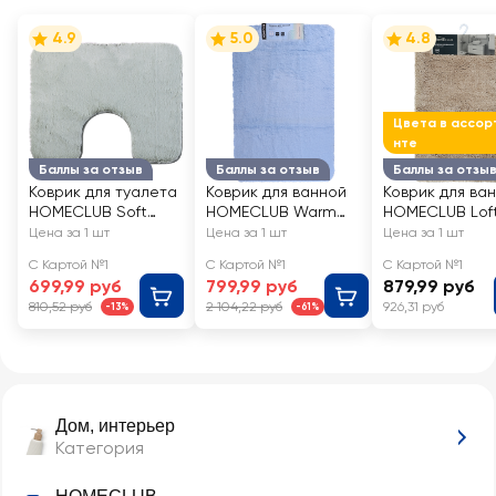
4.9
5.0
4.8
Цвета в ассор
нте
Баллы за отзыв
Баллы за отзыв
Баллы за отзы
Коврик для туалета
Коврик для ванной
Коврик для ва
HOMECLUB Soft
HOMECLUB Warm
HOMECLUB Lof
40x50см, мемори
Season, мемори
50x80см, в
Цена за 1 шт
Цена за 1 шт
Цена за 1 шт
форм, цвета в
форм, 50х80см,
ассортименте 
С Картой №1
С Картой №1
С Картой №1
ассортименте, Арт.
белый, Арт. JW-5
GS22-02LOFT
699,99 руб
799,99 руб
879,99 руб
JW-6
810,52 руб
2 104,22 руб
926,31 руб
-13%
-61%
Дом, интерьер
Категория