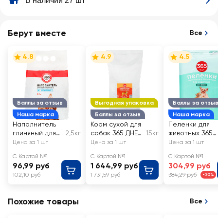
В наличии 27 шт
Берут вместе
Все
4.8
4.9
4.5
Баллы за отзыв
Выгодная упаковка
Баллы за отзы
Наша марка
Баллы за отзыв
Наша марка
Наполнитель
Корм сухой для
Пеленки для
глиняный для
2,5кг
собак 365 ДНЕЙ
15кг
животных 365
кошачьего
с говядиной,
ДНЕЙ
Цена за 1 шт
Цена за 1 шт
Цена за 1 шт
туалета 365
полнорационны
одноразовые
С Картой №1
С Картой №1
С Картой №1
ДНЕЙ
й
60x40см
96,99 руб
1 644,99 руб
304,99 руб
впитывающий
102,10 руб
1 731,59 руб
384,29 руб
-20%
Похожие товары
Все