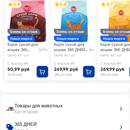
4.8
4.8
4.7
Баллы за отзыв
Баллы за отзыв
Баллы за отзы
Наша марка
Наша марка
Наша марка
Корм сухой для
Корм сухой для
Корм сухой дл
кошек 365
400г
кошек 365 ДНЕЙ
2кг
кошек 365 ДНЕ
ДНЕЙ с
с рыбой
с курицей
Цена за 1 шт
Цена за 1 шт
Цена за 1 шт
говядиной
С Картой №1
С Картой №1
С Картой №1
50,99 руб
269,99 руб
269,99 руб
53,69 руб
284,20 руб
284,20 руб
Товары для животных
Категория
365 ДНЕЙ