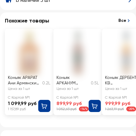
В наличии 5 шт
Похожие товары
Все
Коньяк АРАРАТ
Коньяк
Коньяк ДЕРБЕН
Ани Армянский
0.2L
АРКАНУМ
0.5L
КВ
марочный
Армянский КВ 6
выдержанный
Цена за 1 шт
Цена за 1 шт
Цена за 1 шт
выдержанный
лет марочный
40%
С Картой №1
С Картой №1
С Картой №1
КВ 40%
40%
1 099,99 руб
899,99 руб
999,99 руб
1 157,89 руб
1 052,63 руб
1 263,19 руб
-14%
-20%