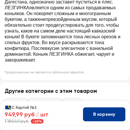
Дагестана, однозначно заставит пуститься в пляс.
ЛЕЗГИНКАявляется одним из самых продаваемых
коньяков. Он покоряет сложным и многогранным
букетом, а такженепревзойденным вкусом, который
обязательно стоит продегустировать для того, чтобы
узнать, каков на самом деле настоящий кавказский
коньяк! В букете запоминаются тона лесных орехов и
спелых фруктов. Во вкусе раскрываются тона
конфитюра. Послевкусие элегантное с ванильной
доминантой. Коньяк ЛЕЗГИНКА обжигает, чарует и
завораживает.
Предложение не является публичной офертой
Другие категории с этим товаром
Алкоголь
Коньяк, бренди
Бренди
С Картой №1
949,99 руб /
шт
В корзину
1 189,49 руб
-20%