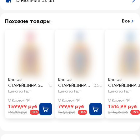
В наличии 12 шт
Похожие товары
Все
Коньяк
Коньяк
Коньяк
СТАРЕЙШИНА 5
1L
СТАРЕЙШИНА 3
0.5L
СТАРЕЙШИНА 
лет 40%
года 40%
года 40%
Цена за 1 шт
Цена за 1 шт
Цена за 1 шт
С Картой №1
С Картой №1
С Картой №1
1 599,99 руб
799,99 руб
1 514,99 руб
1 957,89 руб
943,15 руб
2 147,36 руб
-18%
-15%
-29%