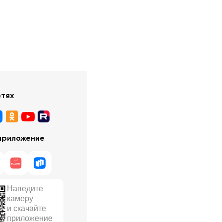
етях
приложение
Наведите
камеру
и скачайте
приложение