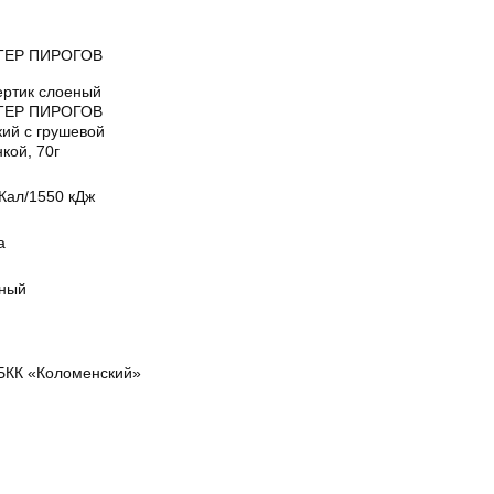
ТЕР ПИРОГОВ
ертик слоеный
ТЕР ПИРОГОВ
кий с грушевой
кой, 70г
Кал/1550 кДж
а
ный
БКК «Коломенский»