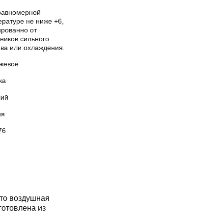
равномерной
ературе не ниже +6,
ированно от
ников сильного
ева или охлаждения.
жевое
ка
ий
ия
76
то воздушная
готовлена из