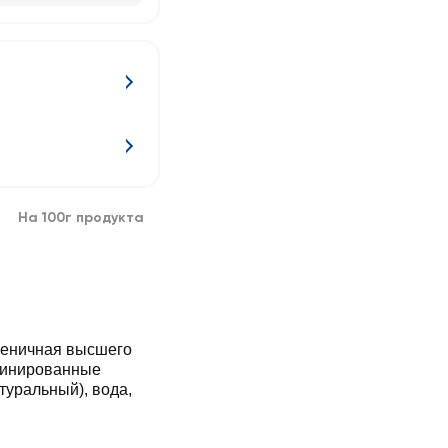
На 100г продукта
шеничная высшего
финированные
туральный), вода,