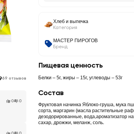
Хлеб и выпечка
Категория
МАСТЕР ПИРОГОВ
Бренд
Пищевая ценность
9
Белки – 5г, жиры – 15г, углеводы – 53г
69 отзывов
Состав
0
0
Фруктовая начинка Яблоко-груша, мука п
сорта, маргарин (масла растительные ра
дезодорированные, вода,ароматизатор на
сахар, дрожжи, меланж, соль.
0
0