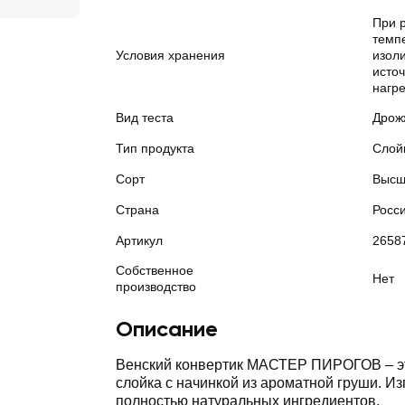
При 
темп
Условия хранения
изол
источ
нагр
Вид теста
Дрож
Тип продукта
Слой
Сорт
Высш
Страна
Росс
Артикул
2658
Собственное
Нет
производство
Описание
Венский конвертик МАСТЕР ПИРОГОВ – э
слойка с начинкой из ароматной груши. Из
полностью натуральных ингредиентов.