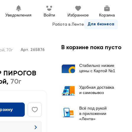
Уведомления
Войти
Избранное
Корзина
Для бизнеса
Работа в Ленте
В корзине пока пусто
Арт. 265876
й, 70г
Стабильно низкие
цены с Картой №1
Р ПИРОГОВ
ой
,
70г
Удобная доставка
и самовывоз
Всё под рукой
орзину
в приложении
«Лента»