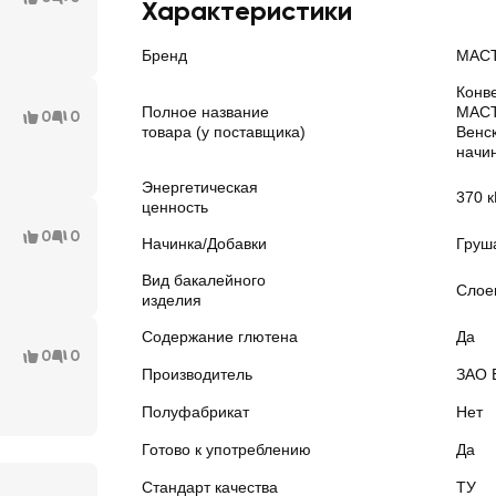
Характеристики
Бренд
МАС
Конв
Полное название
МАС
0
0
товара (у поставщика)
Венс
начин
Энергетическая
370 к
ценность
0
0
Начинка/Добавки
Груш
Вид бакалейного
Слое
изделия
Содержание глютена
Да
0
0
Производитель
ЗАО 
Полуфабрикат
Нет
Готово к употреблению
Да
Стандарт качества
ТУ