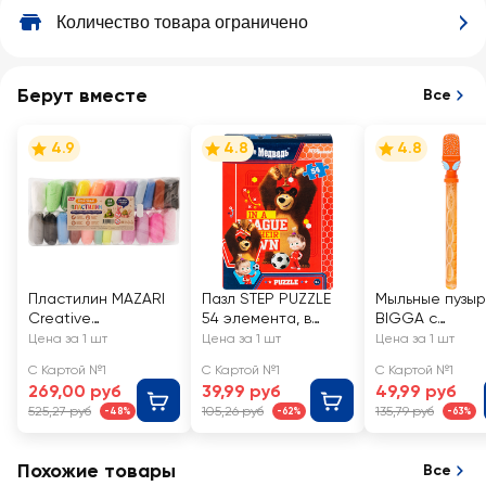
Количество товара ограничено
Берут вместе
Все
4.9
4.8
4.8
Пластилин MAZARI
Пазл STEP PUZZLE
Мыльные пузы
Creative
54 элемента, в
BIGGA c
суперлегкий, 24
ассортименте
фигурками, 110
Цена за 1 шт
Цена за 1 шт
Цена за 1 шт
цвета, Арт. М-4197-
Арт. 2205V0118
С Картой №1
С Картой №1
С Картой №1
24
269,00 руб
39,99 руб
49,99 руб
525,27 руб
105,26 руб
135,79 руб
-48%
-62%
-63%
Похожие товары
Все