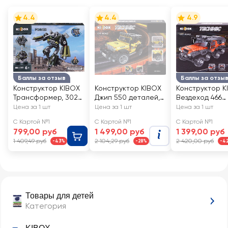
4.4
4.4
4.9
Баллы за отзыв
Баллы за отзы
Конструктор KIBOX
Конструктор KIBOX
Конструктор K
Трансформер, 302
Джип 550 деталей,
Вездеход 466
детали, Арт. 3307
Арт. XB-03024
деталей, Арт. 
Цена за 1 шт
Цена за 1 шт
Цена за 1 шт
03027
С Картой №1
С Картой №1
С Картой №1
799,00 руб
1 499,00 руб
1 399,00 руб
1 409,49 руб
2 104,29 руб
2 420,00 руб
-43%
-28%
-4
Товары для детей
Категория