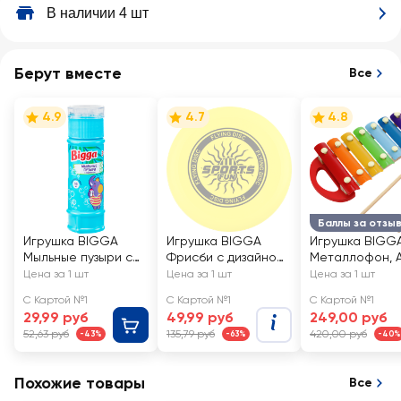
В наличии 4 шт
Берут вместе
Все
4.9
4.7
4.8
Баллы за отзы
Игрушка BIGGA
Игрушка BIGGA
Игрушка BIGG
Мыльные пузыри с
Фрисби с дизайном
Металлофон, А
лабиринтом на
23см
YJ080250122
Цена за 1 шт
Цена за 1 шт
Цена за 1 шт
крышке, 55мл, Арт.
С Картой №1
С Картой №1
С Картой №1
BB258
29,99 руб
49,99 руб
249,00 руб
52,63 руб
135,79 руб
420,00 руб
-43%
-63%
-40%
Похожие товары
Все