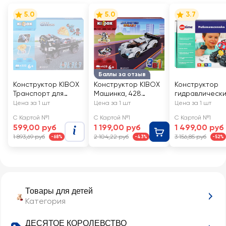
5.0
5.0
3.7
Баллы за отзыв
Конструктор KIBOX
Конструктор KIBOX
Конструктор
Транспорт для
Машинка, 428
гидравлическ
спецназа, 352
деталей, Арт. 42012
TIME, Арт.
Цена за 1 шт
Цена за 1 шт
Цена за 1 шт
детали, Арт. 11013
45139/45140
С Картой №1
С Картой №1
С Картой №1
599,00 руб
1 199,00 руб
1 499,00 руб
1 893,69 руб
2 104,22 руб
3 156,85 руб
-68%
-43%
-52%
Товары для детей
Категория
ДЕСЯТОЕ КОРОЛЕВСТВО