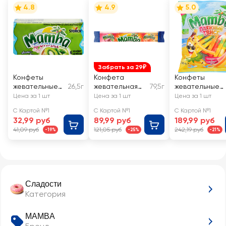
4.8
4.9
5.0
Забрать за 29₽
Конфеты
Конфета
Конфеты
жевательные
26,5г
жевательная
79,5г
жевательные
MAMBA
MAMBA
MAMBA
Цена за 1 шт
Цена за 1 шт
Цена за 1 шт
Тропикс
Пляжный твист
С Картой №1
С Картой №1
С Картой №1
32,99 руб
89,99 руб
189,99 руб
41,09 руб
121,05 руб
242,19 руб
-19%
-25%
-21%
Сладости
Категория
MAMBA