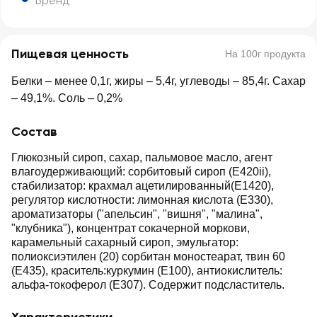
Бренд
Пищевая ценность
На 100г продукта
Белки – менее 0,1г, жиры – 5,4г, углеводы – 85,4г. Сахар
– 49,1%. Соль – 0,2%
Состав
Глюкозный сироп, сахар, пальмовое масло, агент
влагоудерживающий: сорбитовый сироп (Е420ii),
стабилизатор: крахмал ацетилированный(Е1420),
регулятор кислотности: лимонная кислота (Е330),
ароматизаторы ("апельсин", "вишня", "малина",
"клубника"), концентрат сокачерной моркови,
карамельный сахарный сироп, эмульгатор:
полиоксиэтилен (20) сорбитан моностеарат, твин 60
(E435), краситель:куркумин (E100), антиокислитель:
альфа-токоферол (Е307). Содержит подсластитель.