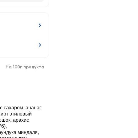
На 100г продукта
с сахаром, ананас
пирт этиловый
ошок, арахис
6),
ундука,миндаля,