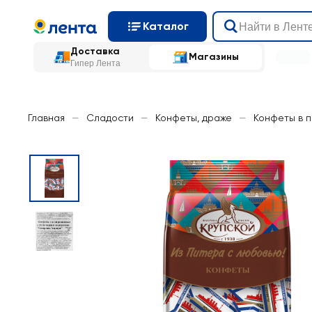
Каталог
Доставка
Магазины
Гипер Лента
Главная
—
Сладости
—
Конфеты, драже
—
Конфеты в 