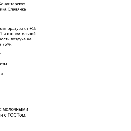
Кондитерская
ика Славянка»
Т
температуре от +15
1 и относительной
ости воздуха не
е 75%.
т
еты
ия
1
с молочными
ии с ГОСТом.