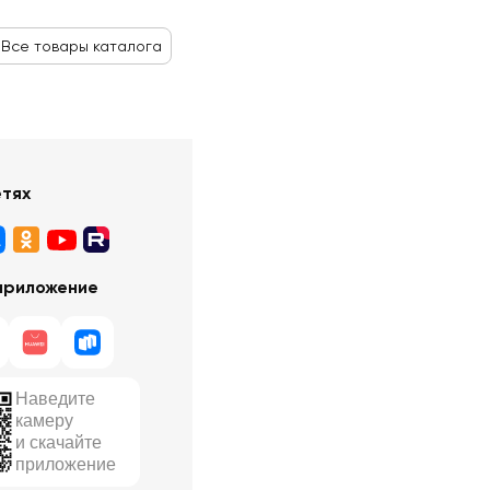
Все товары каталога
етях
приложение
Наведите
камеру
и скачайте
приложение