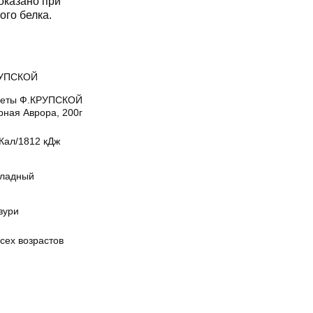
оказано при
го белка.
УПСКОЙ
еты Ф.КРУПСКОЙ
рная Аврора, 200г
Кал/1812 кДж
ладный
зури
сех возрастов