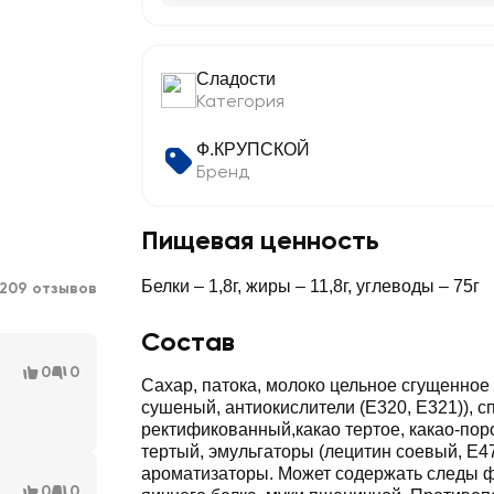
Сладости
Категория
Ф.КРУПСКОЙ
Бренд
Пищевая ценность
Белки – 1,8г, жиры – 11,8г, углеводы – 75г
209 отзывов
Состав
0
0
Сахар, патока, молоко цельное сгущенное 
сушеный, антиокислители (Е320, Е321)), с
ректификованный,какао тертое, какао-пор
тертый, эмульгаторы (лецитин соевый, Е47
ароматизаторы. Может содержать следы ф
0
0