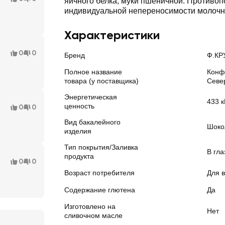
яичного белка, муки пшеничной. Противоп
индивидуальной непереносимости молочно
Характеристики
0
0
Бренд
Ф.КР
Полное название
Конф
товара (у поставщика)
Севе
Энергетическая
433 к
ценность
0
0
Вид бакалейного
Шоко
изделия
Тип покрытия/Заливка
В гла
продукта
0
0
Возраст потребителя
Для в
Содержание глютена
Да
Изготовлено на
Нет
сливочном масле