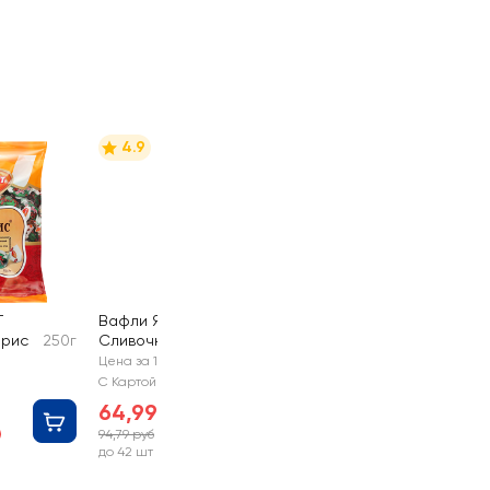
4.9
Т
Вафли ЯШКИНО
арис
250г
Сливочные
200г
Цена за 1 шт
С Картой №1
64,99 руб
94,79 руб
-31%
до 42 шт