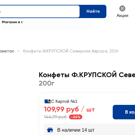
Найти
Акции
Магазин в г.
пакетах
—
Конфеты Ф.КРУПСКОЙ Северная Аврора, 200г
Конфеты Ф.КРУПСКОЙ Севе
200г
С Картой №1
109,99 руб /
шт
В к
144,99 руб
-24%
В наличии 14 шт