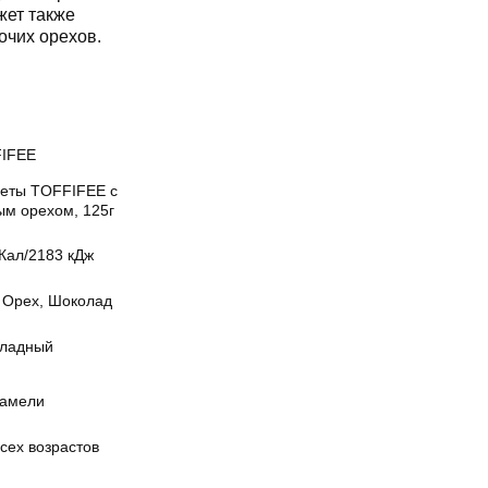
жет также
очих орехов.
IFEE
еты TOFFIFEE с
ым орехом, 125г
Кал/2183 кДж
, Орех, Шоколад
ладный
рамели
сех возрастов