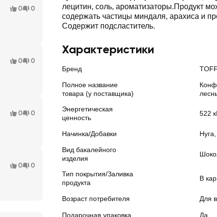
лецитин, соль, ароматизаторы.Продукт мо
0
0
содержать частицы миндаля, арахиса и пр
Содержит подсластитель.
Характеристики
0
0
Бренд
TOFF
Полное название
Конф
товара (у поставщика)
лесн
Энергетическая
0
0
522 к
ценность
Начинка/Добавки
Нуга
Вид бакалейного
Шоко
изделия
0
0
Тип покрытия/Заливка
В ка
продукта
Возраст потребителя
Для в
Подарочная упаковка
Да