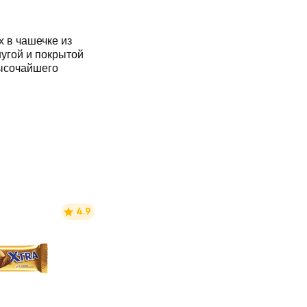
 в чашечке из
угой и покрытой
ысочайшего
4.9