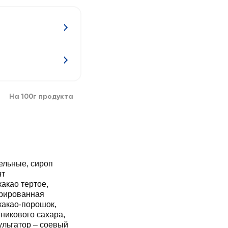
На 100г продукта
ельные, сироп
нт
акао тертое,
трированная
какао-порошок,
никового сахара,
ульгатор – соевый