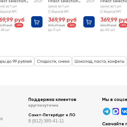
nest selection
250г
Finest selection
250г
Finest selecti
ссорти с
Ассорти из
Ассорти из
на за 1 шт
Цена за 1 шт
Цена за 1 шт
индалем
горького
молочного
Картой №1
С Картой №1
С Картой №1
шоколада
шоколада
69,99 руб
369,99 руб
369,99 ру
6,39 руб
505,29 руб
526,39 руб
-29%
-26%
-29%
 69 шт
до 11 шт
до 40 шт
ары до 99 рублей
Сладости, снеки
Шоколад, паста, конфеты
Поддержка клиентов
Мы в соцс
круглосуточно
Санкт-Петербург и ЛО
ти
8 (812) 385-41-11
Скачайте 