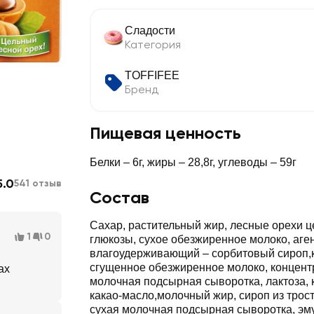
Сладости
Категория
TOFFIFEE
Бренд
Пищевая ценность
Белки – 6г, жиры – 28,8г, углеводы – 59г
5.0
541 отзыв
Состав
Сахар, растительный жир, лесные орехи ц
1
0
глюкозы, сухое обезжиренное молоко, аге
влагоудерживающий – сорбитовый сироп,к
сгущенное обезжиренное молоко, концен
ах
молочная подсырная сыворотка, лактоза, 
какао-масло,молочный жир, сироп из трост
сухая молочная подсырная сыворотка, эм