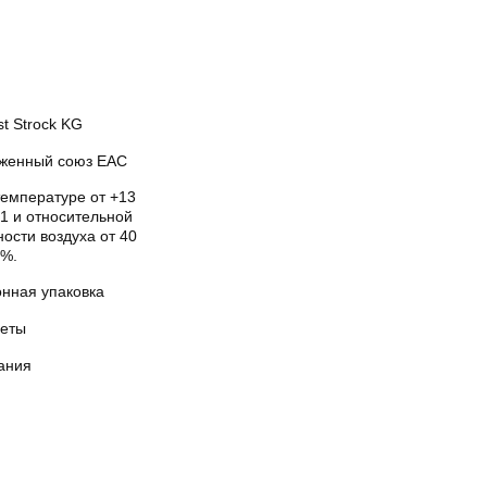
t Strock KG
женный союз EAC
температуре от +13
1 и относительной
ости воздуха от 40
5%.
онная упаковка
еты
ания