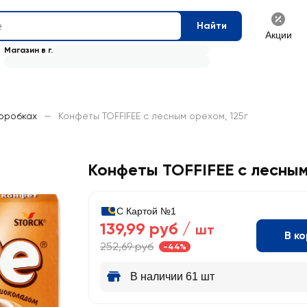
Найти
Акции
Магазин в г.
коробках
—
Конфеты TOFFIFEE с лесным орехом, 125г
Конфеты TOFFIFEE с лесны
С Картой №1
139,99 руб /
шт
В к
252,69 руб
-44%
В наличии 61 шт