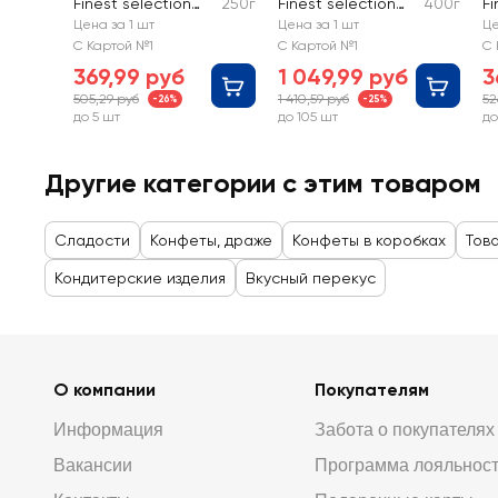
Finest selection
250г
Finest selection
400г
Fi
Ассорти
Ассорти
А
Цена за 1 шт
Цена за 1 шт
Це
м
С Картой №1
С Картой №1
С 
369,99 руб
1 049,99 руб
3
505,29 руб
1 410,59 руб
52
-26%
-25%
до 5 шт
до 105 шт
до
Другие категории с этим товаром
Сладости
Конфеты, драже
Конфеты в коробках
Тов
Кондитерские изделия
Вкусный перекус
О компании
Покупателям
Информация
Забота о покупателях
Вакансии
Программа лояльнос