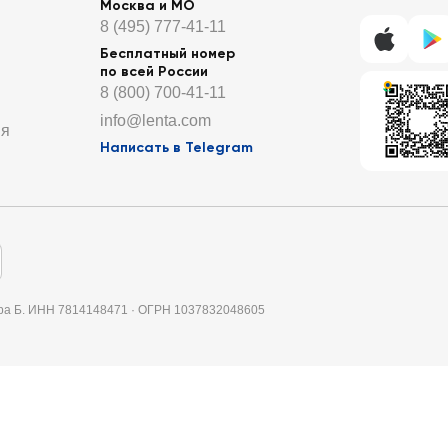
Москва и МО
8 (495) 777-41-11
Бесплатный номер
по всей России
8 (800) 700-41-11
info@lenta.com
ия
Написать в Telegram
итера Б. ИНН 7814148471 · ОГРН 1037832048605