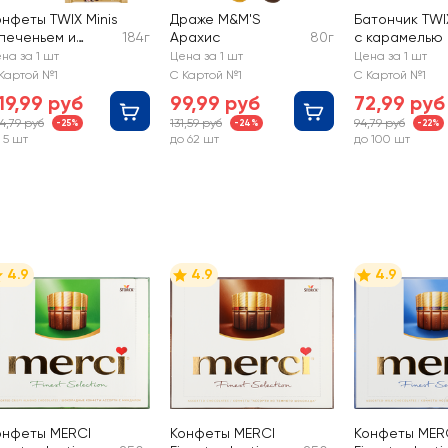
онфеты TWIX Minis
Драже M&M'S
Батончик TWI
 печеньем и
184г
Арахис
80г
с карамелью 
арамелью,
печеньем
на за 1 шт
Цена за 1 шт
Цена за 1 шт
окрытые
Картой №1
С Картой №1
С Картой №1
олочным
19,99 руб
99,99 руб
72,99 руб
околадом
4,79 руб
131,59 руб
94,79 руб
-25%
-24%
-22%
 5 шт
до 62 шт
до 100 шт
4.9
4.9
4.9
онфеты MERCI
Конфеты MERCI
Конфеты MER