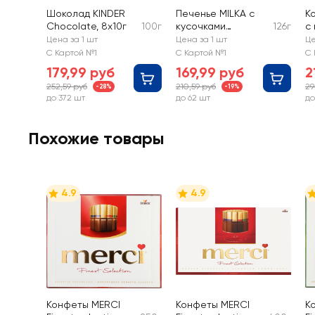
Шоколад KINDER
Печенье MILKA с
К
Chocolate, 8х10г
100г
кусочками
126г
с
молочного
к
Цена за 1 шт
Цена за 1 шт
Це
шоколада
п
С Картой №1
С Картой №1
С 
м
179,99 руб
169,99 руб
2
ш
252,59 руб
210,59 руб
29
-28%
-19%
до 372 шт
до 62 шт
до
Похожие товары
4.9
4.9
Конфеты MERCI
Конфеты MERCI
К