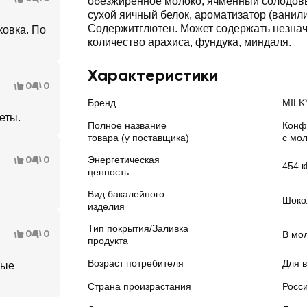
обезжиренное молоко, ячменный солодовый
сухой яичный белок, ароматизатор (ванили
Содержитглютен. Может содержать незна
ковка. По
количество арахиса, фундука, миндаля.
Характеристики
0
0
Бренд
MILK
еты.
Полное название
Конф
товара (у поставщика)
с мо
0
0
Энергетическая
454 к
ценность
Вид бакалейного
Шоко
изделия
Тип покрытия/Заливка
0
0
В мо
продукта
Возраст потребителя
Для в
мые
Страна произрастания
Росс