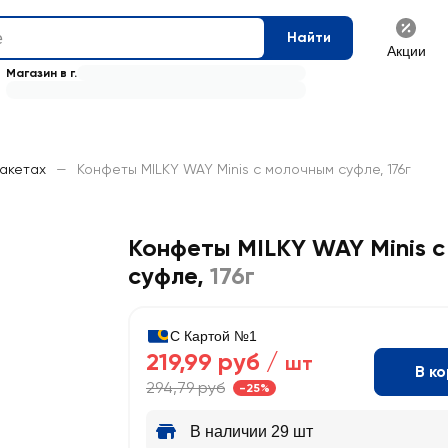
Найти
Акции
Магазин в г.
пакетах
—
Конфеты MILKY WAY Minis с молочным суфле, 176г
Конфеты MILKY WAY Minis 
суфле
,
176г
С Картой №1
219,99 руб /
шт
В к
294,79 руб
-25%
В наличии 29 шт