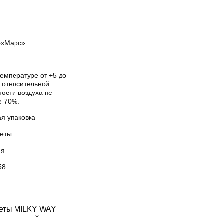
«Марс»
температуре от +5 до
и относительной
ости воздуха не
е 70%.
ая упаковка
еты
ия
58
феты MILKY WAY