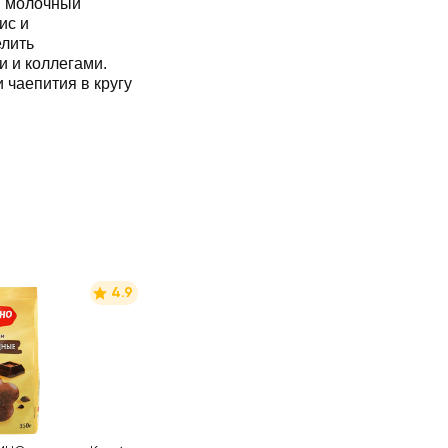
ый молочный
ис и
елить
и и коллегами.
 чаепития в кругу
4.9