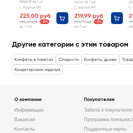
молочным
карамелью,
к
899,99 ₽ за 1 кг
Цена за 1 шт
Це
суфле, весовые
покрытые
С Картой №1
С Картой №1
С 
молочным
225,00 руб
219,99 руб
2
шоколадом
284,22 руб
294,79 руб
29
-20%
-25%
до 1.3 кг
до 7 шт
до
Другие категории с этим товаром
Конфеты в пакетах
Сладости
Конфеты, драже
Това
Кондитерские изделия
О компании
Покупателям
Информация
Забота о покупателях
Вакансии
Программа лояльнос
Контакты
Подарочные карты