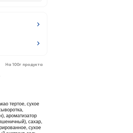
На 100г продукта
г
као тертое, сухое
сыворотка,
н), ароматизатор
 пшеничный), сахар,
ированное, сухое