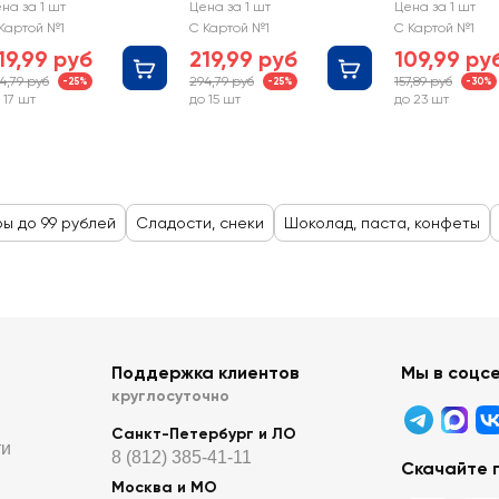
арамелью и нугой
карамелью
O'ZERA суфл
на за 1 шт
Цена за 1 шт
Цена за 1 шт
манго
Картой №1
С Картой №1
С Картой №1
19,99 руб
219,99 руб
109,99 ру
4,79 руб
294,79 руб
157,89 руб
-25%
-25%
-30%
 17 шт
до 15 шт
до 23 шт
ры до 99 рублей
Сладости, снеки
Шоколад, паста, конфеты
Поддержка клиентов
Мы в соцс
круглосуточно
Санкт-Петербург и ЛО
ти
8 (812) 385-41-11
Скачайте 
Москва и МО