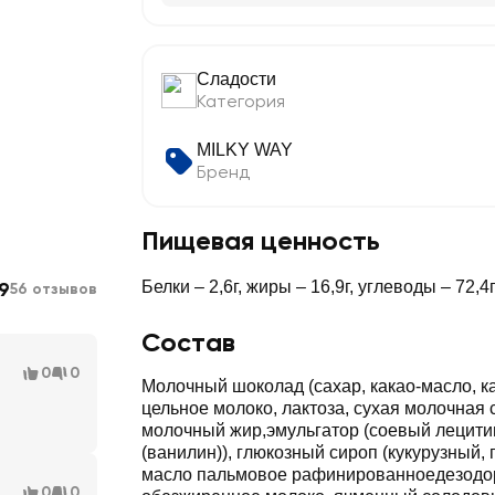
Сладости
Категория
MILKY WAY
Бренд
Пищевая ценность
9
Белки – 2,6г, жиры – 16,9г, углеводы – 72,4
56 отзывов
Состав
0
0
Молочный шоколад (сахар, какао-масло, ка
цельное молоко, лактоза, сухая молочная 
молочный жир,эмульгатор (соевый лецити
(ванилин)), глюкозный сироп (кукурузный,
масло пальмовое рафинированноедезодор
0
0