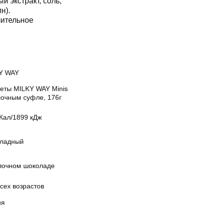
 экстракт, соль,
н).
чительное
Y WAY
еты MILKY WAY Minis
лочным суфле, 176г
Кал/1899 кДж
ладный
лочном шоколаде
сех возрастов
ия