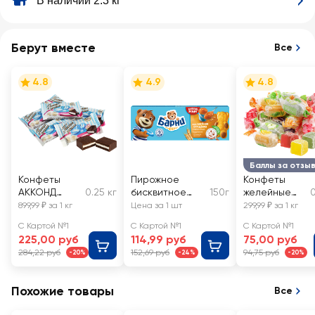
В наличии 2.3 кг
Берут вместе
Все
4.8
4.9
4.8
Баллы за отзы
Конфеты
Пирожное
Конфеты
АККОНД
0.25 кг
бисквитное
150г
желейные
0
Птица
МЕДВЕЖОНОК
DELISSE в
899,99 ₽ за 1 кг
Цена за 1 шт
299,99 ₽ за 1 кг
дивная,
БАРНИ с
ассортимент
С Картой №1
С Картой №1
С Картой №1
десерт,
начинкой
е, весовые
225,00 руб
114,99 руб
75,00 руб
весовые
сгущенное
284,22 руб
152,69 руб
94,75 руб
-20%
-24%
-20%
молоко, 5х30г
Похожие товары
Все