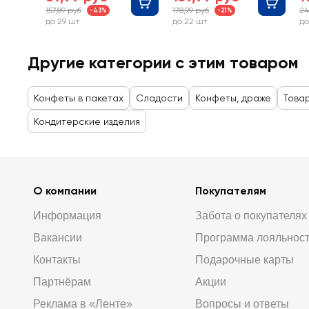
157,89 руб
178,99 руб
24
-43%
-21%
до 29 шт
до 22 шт
до
Другие категории с этим товаром
Конфеты в пакетах
Сладости
Конфеты, драже
Това
Кондитерские изделия
О компании
Покупателям
Информация
Забота о покупателях
Вакансии
Программа лояльнос
Контакты
Подарочные карты
Партнёрам
Акции
Реклама в «Ленте»
Вопросы и ответы