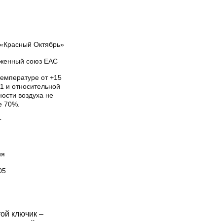
«Красный Октябрь»
женный союз EAC
температуре от +15
1 и относительной
ости воздуха не
е 70%.
т
ия
05
й ключик –