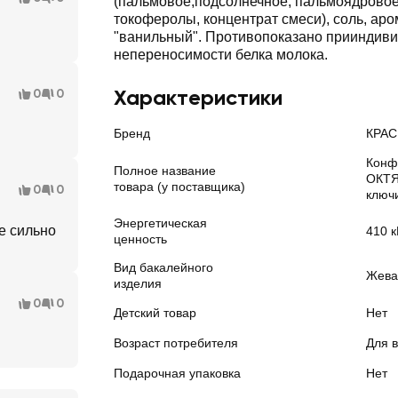
(пальмовое,подсолнечное, пальмоядровое)
токоферолы, концентрат смеси), соль, ар
"ванильный". Противопоказано прииндив
непереносимости белка молока.
Характеристики
0
0
Бренд
КРА
Конф
Полное название
ОКТЯ
товара (у поставщика)
0
0
ключи
Энергетическая
не сильно
410 
ценность
Вид бакалейного
Жева
изделия
0
0
Детский товар
Нет
Возраст потребителя
Для в
Подарочная упаковка
Нет