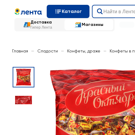
Каталог
Доставка
Магазины
Гипер Лента
Главная
—
Сладости
—
Конфеты, драже
—
Конфеты в 