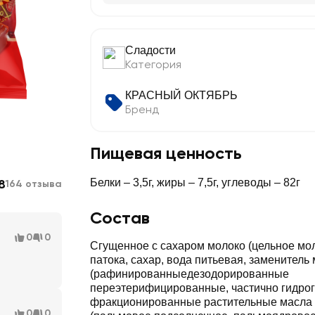
Сладости
Категория
КРАСНЫЙ ОКТЯБРЬ
Бренд
Пищевая ценность
8
Белки – 3,5г, жиры – 7,5г, углеводы – 82г
164 отзыва
Состав
0
0
Сгущенное с сахаром молоко (цельное мол
патока, сахар, вода питьевая, заменитель
(рафинированныедезодорированные
переэтерифицированные, частично гидро
фракционированные растительные масла
0
0