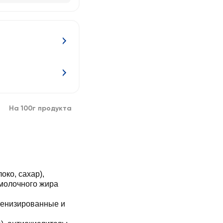
На 100г продукта
око, сахар),
 молочного жира
генизированные и