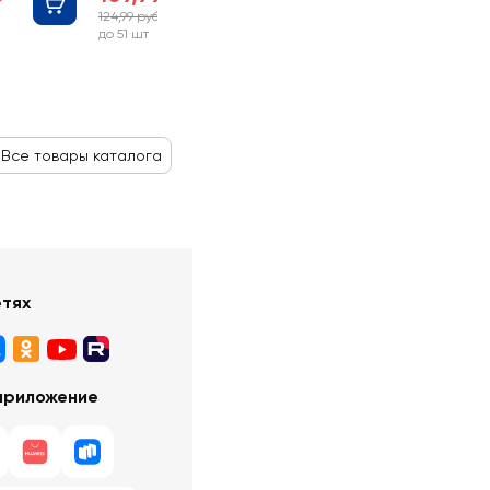
124,99 руб
-12%
до 51 шт
Все товары каталога
етях
приложение