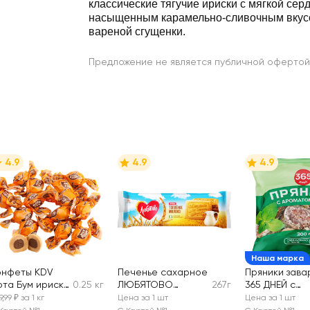
классические тягучие ириски с мягкой сер
насыщенным карамельно-сливочным вкус
вареной сгущенки.
Предложение не является публичной офертой
4.9
4.9
4.9
Наша марка
онфеты KDV
Печенье сахарное
Пряники зава
ота Бум ириска
0.25 кг
ЛЮБЯТОВО
267г
365 ДНЕЙ с
 ореховой
Топленое молоко
ароматом мя
9,99 ₽ за 1 кг
Цена за 1 шт
Цена за 1 шт
ачинкой,
глазированн