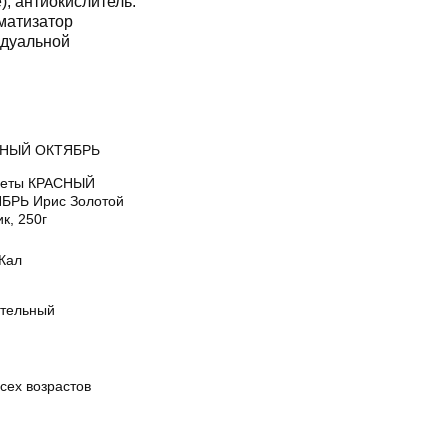
, антиокислитель:
оматизатор
идуальной
СНЫЙ ОКТЯБРЬ
еты КРАСНЫЙ
БРЬ Ирис Золотой
к, 250г
кКал
тельный
сех возрастов