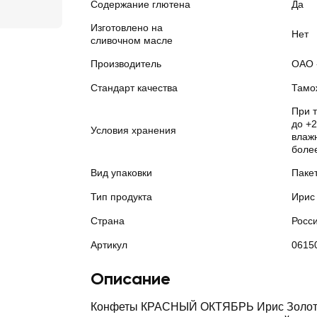
Содержание глютена
Да
Изготовлено на
Нет
сливочном масле
Производитель
ОАО 
Стандарт качества
Тамо
При 
до +2
Условия хранения
влажн
боле
Вид упаковки
Паке
Тип продукта
Ирис
Страна
Росс
Артикул
0615
Описание
Конфеты КРАСНЫЙ ОКТЯБРЬ Ирис Золото