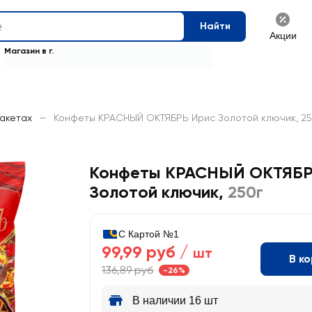
Найти
Акции
Магазин в г.
пакетах
—
Конфеты КРАСНЫЙ ОКТЯБРЬ Ирис Золотой ключик, 25
Конфеты КРАСНЫЙ ОКТЯБР
Золотой ключик
,
250г
С Картой №1
99,99 руб /
шт
В к
136,89 руб
-26%
В наличии 16 шт