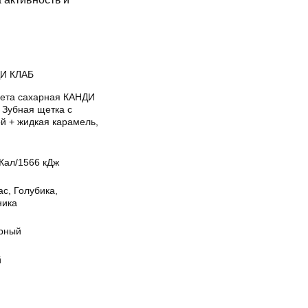
И КЛАБ
ета сахарная КАНДИ
 Зубная щетка с
й + жидкая карамель,
Кал/1566 кДж
с, Голубика,
ника
рный
й