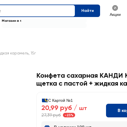
Найти
Акции
Магазин в г.
дкая карамель, 15г
Конфета сахарная КАНДИ 
щетка с пастой + жидкая к
С Картой №1
20,99 руб /
шт
В к
27,39 руб
-23%