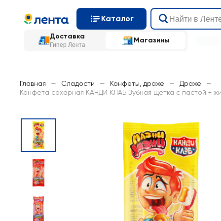
Каталог
Доставка
Магазины
Гипер Лента
Главная
—
Сладости
—
Конфеты, драже
—
Драже
—
Конфета сахарная КАНДИ КЛАБ Зубная щетка с пастой + жи