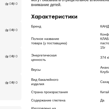
0
0
внимание детей.
Характеристики
Бренд
КАНД
0
0
Конф
Полное название
КЛАБ
товара (у поставщика)
пасто
15г
Энергетическая
0
0
374 к
ценность
Анана
Вкусы
Клуб
Вид бакалейного
Саха
0
0
изделия
Страна произрастания
Кита
Содержание глютена
Да
Изготовлено на