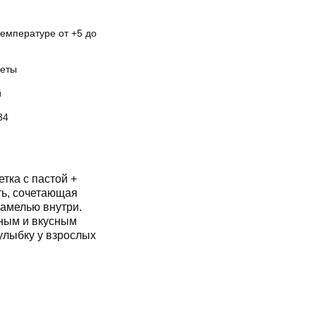
температуре от +5 до
еты
й
34
ка с пастой +
ть, сочетающая
рамелью внутри.
сным и вкусным
улыбку у взрослых