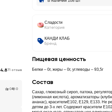
В наличии 108 шт
Сладости
Категория
КАНДИ КЛАБ
Бренд
Пищевая ценность
4.8
Белки – 0г, жиры – 0г, углеводы – 93,5г
71 отзыв
Состав
0
0
Сахар, глюкозный сироп, патока, регулято
(лимонная кислота), ароматизаторы (клубн
ананас), красителиЕ102, Е129, Е133. Не 
детям до 3-х лет. Содержит красители Е10
могут оказывать отрицательное влияниена