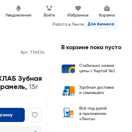
Уведомления
Войти
Избранное
Корзина
Для бизнеса
Работа в Ленте
В корзине пока пусто
Арт. 736534
Стабильно низкие
цены с Картой №1
КЛАБ Зубная
арамель
,
15г
Удобная доставка
и самовывоз
Всё под рукой
в приложении
орзину
«Лента»