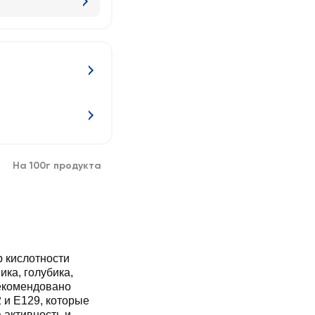
На 100г продукта
р кислотности
ика, голубика,
рекомендовано
2 и Е129, которые
 активность и