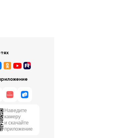
етях
приложение
Наведите
камеру
и скачайте
приложение