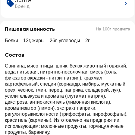
ЛЕНТА
Бренд
Пищевая ценность
На 100г продукта
Белки – 12г, жиры – 26г, углеводы – 2г
Состав
Свинина, мясо птицы, шпик, белок животный говяжий,
вода питьевая, нитритно-посолочная смесь (соль,
фиксатор окраски - нитритнатрия), крахмал
картофельный, специи (кориандр, имбирь, мускатный
орех, чеснок, тмин, перец, паприка, сельдерей, лук),
усилительвкуса и аромата (глутамат натрия),
декстроза, антиокислитель (лимонная кислота),
ароматизатор (лимон), экстракт паприки,
регуляторыкислотности (трифосфаты, пирофосфаты),
краситель (кармины). Изготовлено на предприятии,
использующем: молочные продукты, горчицу,яичные
продукты, баранину.