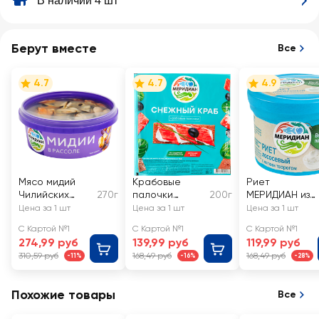
В наличии 4 шт
Берут вместе
Все
4.7
4.7
4.9
Мясо мидий
Крабовые
Риет
Чилийских
270г
палочки
200г
МЕРИДИАН из
МЕРИДИАН в
МЕРИДИАН
лосося с
Цена за 1 шт
Цена за 1 шт
Цена за 1 шт
рассоле
Снежный краб
мягким
С Картой №1
С Картой №1
С Картой №1
(имитация)
творогом
274,99 руб
139,99 руб
119,99 руб
310,59 руб
168,49 руб
168,49 руб
-11%
-16%
-28%
Похожие товары
Все