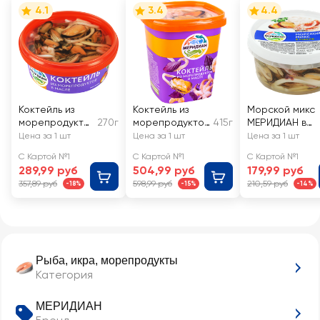
4.1
3.4
4.4
Коктейль из
Коктейль из
Морской микс
морепродукто
270г
морепродуктов
415г
МЕРИДИАН в
в МЕРИДИАН в
МЕРИДИАН в
масле
Цена за 1 шт
Цена за 1 шт
Цена за 1 шт
масле
масле
С Картой №1
С Картой №1
С Картой №1
289,99 руб
504,99 руб
179,99 руб
357,89 руб
598,99 руб
210,59 руб
-18%
-15%
-14%
Рыба, икра, морепродукты
Категория
МЕРИДИАН