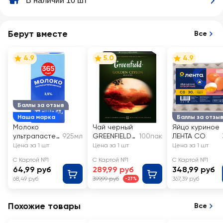
В наличии 10 шт
Берут вместе
Все
4.9
5.0
4.9
Баллы за отзыв
Наша марка
Баллы за отзы
Молоко
Чай черный
Яйцо куриное
ультрапастер
925мл
GREENFIELD
100пак
ЛЕНТА СО
изованное
Golden
Цена за 1 шт
Цена за 1 шт
Цена за 1 шт
365 ДНЕЙ
Ceylon
С Картой №1
С Картой №1
С Картой №1
2,5%, без змж
Цейлонский
64,99 руб
289,99 руб
348,99 руб
68,49 руб
399,99 руб
367,39 руб
-27%
Похожие товары
Все