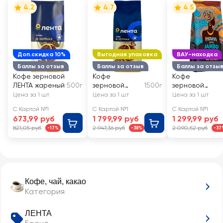
4.2
4.7
4.5
Доп.скидка 10%
Выгодная упаковка
ВАУ-находка
Баллы за отзыв
Баллы за отзыв
Баллы за отзы
Кофе зерновой
Кофе
Кофе
ЛЕНТА жареный
500г
зерновой
1500г
зерновой
ЛЕНТА
JAMBO
Цена за 1 шт
Цена за 1 шт
Цена за 1 шт
обжаренный
С Картой №1
С Картой №1
С Картой №1
673,99 руб
1 799,99 руб
1 299,99 руб
821,05 руб
2 947,36 руб
2 090,52 руб
-17%
-38%
-37
Кофе, чай, какао
Категория
ЛЕНТА