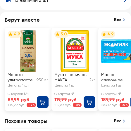
В наличии 2 шт
Берут вместе
Все
4.9
5.0
4.9
Молоко
Мука пшеничная
Масло
ультрапастер
950мл
MAKFA
2кг
сливочное
изованное
хлебопекарная
ЭКОМИЛК
Цена за 1 шт
Цена за 1 шт
Цена за 1 шт
СЕЛО
высший сорт
82,5% высший
С Картой №1
С Картой №1
С Картой №1
ЗЕЛЕНОЕ 2,5%,
сорт, без змж
89,99 руб
119,99 руб
189,99 руб
без змж
105,29 руб
152,69 руб
263,19 руб
-14%
-21%
-27%
Похожие товары
Все