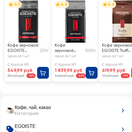
4.5
4.6
4.6
Кофе зерновой
Кофе
Кофе зерново
EGOISTE
250г
зерновой
1000г
EGOISTE Truffle
Espresso
EGOISTE
Crema
Цена за 1 шт
Цена за 1 шт
Цена за 1 шт
Espresso
С Картой №1
С Картой №1
С Картой №1
549,99 руб
1 839,99 руб
619,99 руб
810,59 руб
3 669,49 руб
773,69 руб
-32%
-49%
-19%
Кофе, чай, какао
Категория
EGOISTE