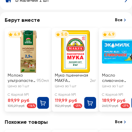
В наличии 1 шт
Берут вместе
Все
4.9
5.0
4.9
Молоко
Мука пшеничная
Масло
ультрапастер
950мл
MAKFA
2кг
сливочное
изованное
хлебопекарная
ЭКОМИЛК
Цена за 1 шт
Цена за 1 шт
Цена за 1 шт
СЕЛО
высший сорт
82,5% высший
С Картой №1
С Картой №1
С Картой №1
ЗЕЛЕНОЕ 2,5%,
сорт, без змж
89,99 руб
119,99 руб
189,99 руб
без змж
105,29 руб
152,69 руб
263,19 руб
-14%
-21%
-27%
Похожие товары
Все