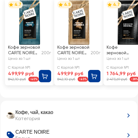
4.7
4.5
4.7
Кофе зерновой
Кофе зерновой
Кофе
CARTE NOIRE
200г
CARTE NOIRE
200г
зерновой
Премьер Крю
Премьер Крю
CARTE NOIRE
Цена за 1 шт
Цена за 1 шт
Цена за 1 шт
Перу
Колумбия
натуральный
С Картой №1
С Картой №1
С Картой №1
натуральный
натуральный
жареный
499,99 руб
499,99 руб
1 764,99 руб
жареный
жареный
842,10 руб
842,10 руб
2 473,69 руб
-40%
-40%
-28%
Кофе, чай, какао
Категория
CARTE NOIRE