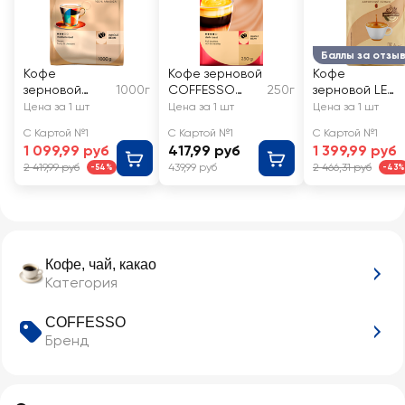
Баллы за отзы
Кофе
Кофе зерновой
Кофе
зерновой
1000г
COFFESSO
250г
зерновой LE
COFFESSO
Crema
SELECT
Цена за 1 шт
Цена за 1 шт
Цена за 1 шт
Massimo
жареный
Espresso
С Картой №1
С Картой №1
С Картой №1
жареный
Crema
1 099,99 руб
417,99 руб
1 399,99 руб
жареный
2 419,99 руб
439,99 руб
2 466,31 руб
-54%
-43%
Кофе, чай, какао
Категория
COFFESSO
Бренд