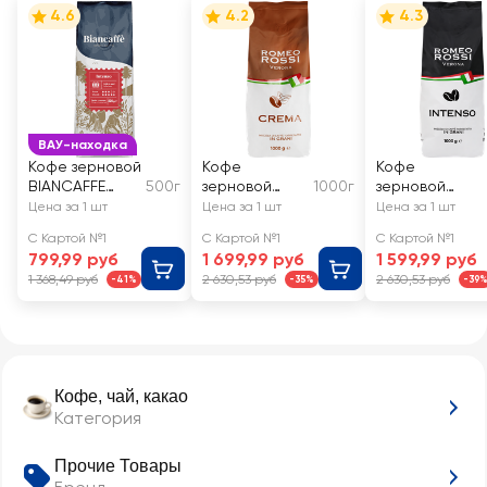
4.6
4.2
4.3
ВАУ-находка
Кофе зерновой
Кофе
Кофе
BIANCAFFE
500г
зерновой
1000г
зерновой
Intenso
ROMEO ROSSI
ROMEO ROSSI
Цена за 1 шт
Цена за 1 шт
Цена за 1 шт
Crema
Intenso
С Картой №1
С Картой №1
С Картой №1
натуральный
натуральный
799,99 руб
1 699,99 руб
1 599,99 руб
жареный
жареный
1 368,49 руб
2 630,53 руб
2 630,53 руб
-41%
-35%
-39
Кофе, чай, какао
Категория
Прочие Товары