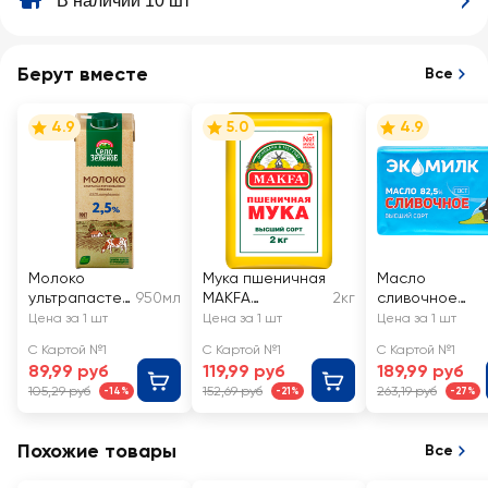
В наличии 10 шт
Берут вместе
Все
4.9
5.0
4.9
Молоко
Мука пшеничная
Масло
ультрапастер
950мл
MAKFA
2кг
сливочное
изованное
хлебопекарная
ЭКОМИЛК
Цена за 1 шт
Цена за 1 шт
Цена за 1 шт
СЕЛО
высший сорт
82,5% высший
С Картой №1
С Картой №1
С Картой №1
ЗЕЛЕНОЕ 2,5%,
сорт, без змж
89,99 руб
119,99 руб
189,99 руб
без змж
105,29 руб
152,69 руб
263,19 руб
-14%
-21%
-27%
Похожие товары
Все