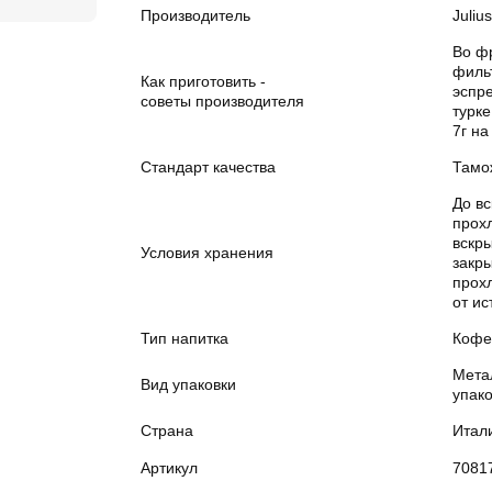
Производитель
Julius
Во ф
филь
Как приготовить -
эспр
советы производителя
турке
7г на
Стандарт качества
Тамо
До вс
прох
вскры
Условия хранения
закры
прох
от ис
Тип напитка
Кофе
Мета
Вид упаковки
упак
Страна
Итал
Артикул
7081