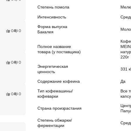
Степень помола
Мелки
Интенсивность
Сред
Форма выпуска
Моло
0
0
Бакалея
Кофе
Полное название
MEINL
товара (у поставщика)
нату
220г
0
0
Энергетическая
331 к
ценность
Содержание кофеина
Да
Тип кофемашины/
Все т
0
0
кофеварки
капс
Цент
Страна произрастания
Папу
Степень обжарки/
Сред
ферментации