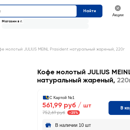
Найти
Акции
Магазин в г.
фе молотый JULIUS MEINL Prasident натуральный жареный, 220г
Кофе молотый JULIUS MEINL
натуральный жареный
,
220
С Картой №1
561,99 руб /
шт
В к
752,69 руб
-25%
В наличии 10 шт