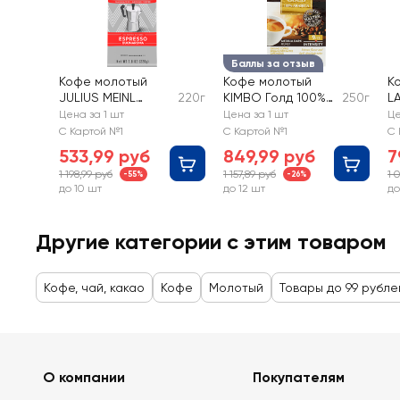
Баллы за отзыв
Кофе молотый
Кофе молотый
К
JULIUS MEINL
220г
KIMBO Голд 100%
250г
L
Ароматный
арабика
O
Цена за 1 шт
Цена за 1 шт
Це
натуральный
ж
С Картой №1
С Картой №1
С 
жареный
533,99 руб
849,99 руб
7
1 198,99 руб
1 157,89 руб
1 
-55%
-26%
до 10 шт
до 12 шт
до
Другие категории с этим товаром
Кофе, чай, какао
Кофе
Молотый
Товары до 99 рубле
О компании
Покупателям