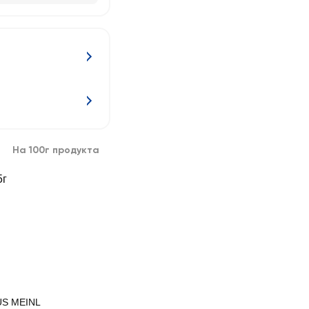
На 100г продукта
5г
US MEINL