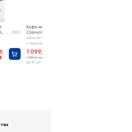
й
Кофе молотый ILLY
I
250г
Classico
250г
Цена за 1 шт
С Картой №1
б
1 099,99 руб
1 789,47 руб
%
-38%
до 10 шт
етях