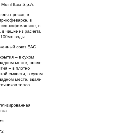
 Meinl Itaia S.p.A.
ренч-прессе, в
тр-кофеварке, в
ессо-кофемашине, в
, в чашке из расчета
 100мл воды.
женный союз EAC
крытия – в сухом
ладном месте, после
тия – в плотно
той емкости, в сухом
ладном месте, вдали
точников тепла.
ллизированная
овка
ия
72