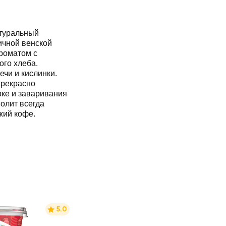
атуральный
ичной венской
роматом с
ого хлеба.
чи и кислинки.
прекрасно
рке и заваривания
олит всегда
жий кофе.
5.0