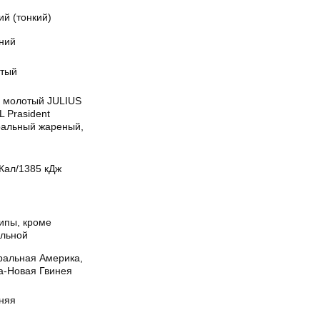
й (тонкий)
ний
тый
 молотый JULIUS
 Prasident
ральный жареный,
Кал/1385 кДж
ипы, кроме
ульной
ральная Америка,
а-Новая Гвинея
няя