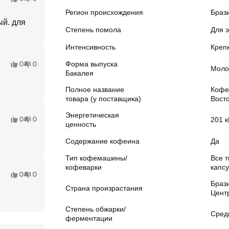
Регион происхождения
Браз
ый. для
Степень помола
Для 
Интенсивность
Креп
0
0
Форма выпуска
Моло
Бакалея
Полное название
Кофе
товара (у поставщика)
Восто
Энергетическая
0
0
201 к
ценность
Содержание кофеина
Да
Тип кофемашины/
Все т
кофеварки
капс
0
0
Браз
Страна произрастания
Цент
Степень обжарки/
Сред
ферментации