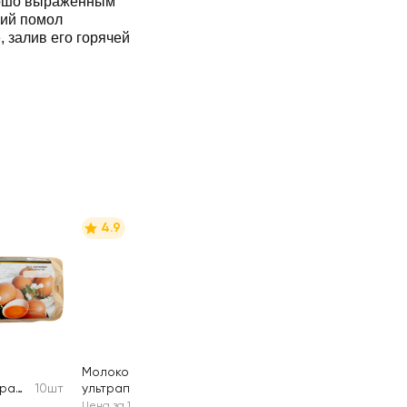
рошо выраженным
кий помол
 залив его горячей
4.9
е
Молоко
ра
10шт
ультрапастеризо
950мл
ванное СЕЛО
Цена за 1 шт