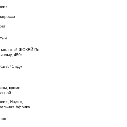
илия
эспрессо
кий
тый
 молотый ЖОКЕЙ По-
чному, 450г
Кал/841 кДж
ипы, кроме
ульной
илия, Индия,
ральная Африка
няя