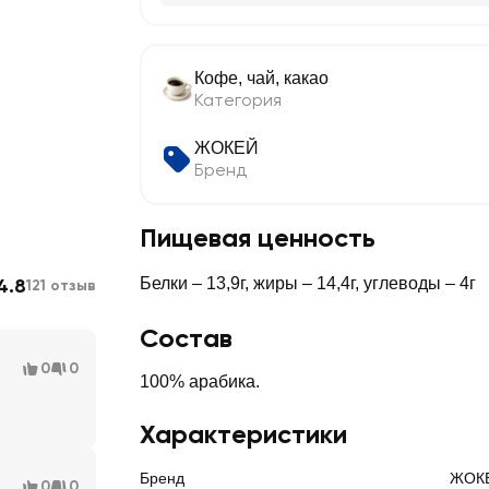
Кофе, чай, какао
Категория
ЖОКЕЙ
Бренд
Пищевая ценность
4.8
Белки – 13,9г, жиры – 14,4г, углеводы – 4г
121 отзыв
Состав
0
0
100% арабика.
Характеристики
Бренд
ЖОК
0
0