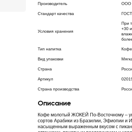
Производитель
ООО 
Стандарт качества
ГОС
При 
+30 
Условия хранения
влажн
боле
Тип напитка
Кофе
Вид упаковки
Мягк
Страна
Росс
Артикул
0201
Страна производства
Росс
Описание
Кофе молотый ЖОКЕЙ По-Восточному ‒ у
сортов Арабики из Бразилии, Эфиопии и 
насыщенным выраженным вкусом с пика