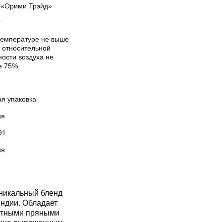
«Орими Трэйд»
Т
температуре не выше
и относительной
ости воздуха не
е 75%.
ая упаковка
ия
91
ия
никальный бленд
Индии. Обладает
нтными пряными