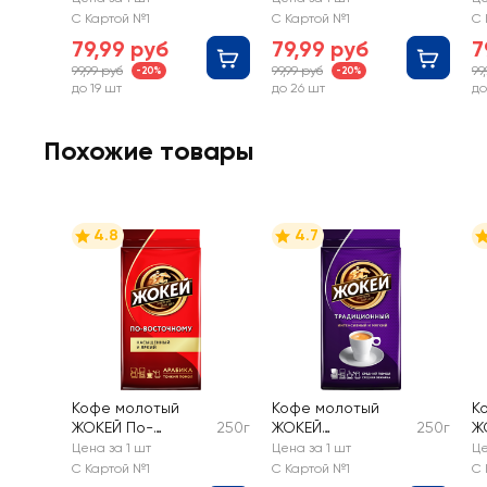
5%, без змж
5%, без змж
5%
С Картой №1
С Картой №1
С 
79,99 руб
79,99 руб
7
99,99 руб
99,99 руб
99
-20%
-20%
до 19 шт
до 26 шт
до
Похожие товары
4.8
4.7
Кофе молотый
Кофе молотый
К
ЖОКЕЙ По-
250г
ЖОКЕЙ
250г
Ж
Восточному
Традиционный
И
Цена за 1 шт
Цена за 1 шт
Це
натуральный
жареный
с
С Картой №1
С Картой №1
С 
жареный