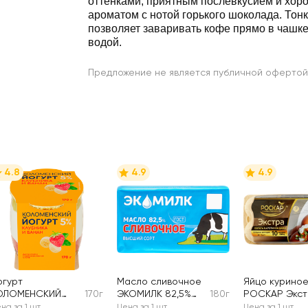
оттенками, приятным послевкусием и хо
ароматом с нотой горького шоколада. Тон
позволяет заваривать кофе прямо в чашке,
водой.
Предложение не является публичной офертой
4.8
4.9
4.9
огурт
Масло сливочное
Яйцо курино
ОЛОМЕНСКИЙ
170г
ЭКОМИЛК 82,5%
180г
РОСКАР Экст
лубника и банан
высший сорт, без
СО столовое
на за 1 шт
Цена за 1 шт
Цена за 1 шт