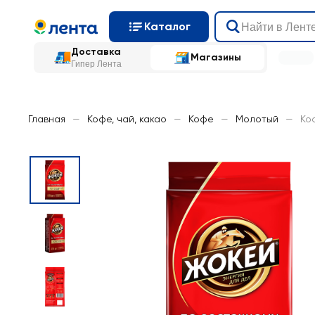
Каталог
Доставка
Магазины
Гипер Лента
Главная
—
Кофе, чай, какао
—
Кофе
—
Молотый
—
Ко