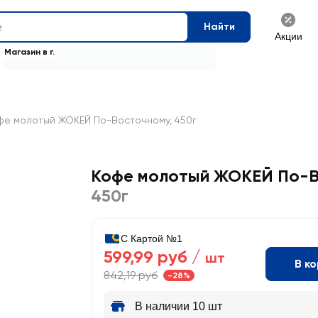
Найти
Акции
Магазин в г.
фе молотый ЖОКЕЙ По-Восточному, 450г
Кофе молотый ЖОКЕЙ По-В
450г
С Картой №1
599,99 руб /
шт
В к
842,19 руб
-28%
В наличии 10 шт