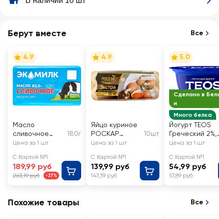
В наличии 10 шт
Берут вместе
Все
4.9
4.9
5.0
Сделано в Бел
и
Много белка
Масло
Яйцо куриное
Йогурт TEOS
сливочное
180г
РОСКАР
10шт
Греческий 2%,
ЭКОМИЛК
Экстра СО
без змж
Цена за 1 шт
Цена за 1 шт
Цена за 1 шт
82,5% высший
столовое
С Картой №1
С Картой №1
С Картой №1
сорт, без змж
189,99 руб
139,99 руб
54,99 руб
263,19 руб
147,39 руб
57,89 руб
-27%
Похожие товары
Все