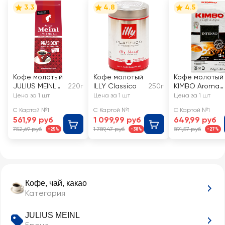
3.3
4.8
4.5
Кофе молотый
Кофе молотый
Кофе молотый
JULIUS MEINL
220г
ILLY Classico
250г
KIMBO Aroma
Prasident
Intenso
Цена за 1 шт
Цена за 1 шт
Цена за 1 шт
натуральный
натуральный
С Картой №1
С Картой №1
С Картой №1
жареный
561,99 руб
1 099,99 руб
649,99 руб
752,69 руб
1 789,47 руб
891,57 руб
-25%
-38%
-27%
Кофе, чай, какао
Категория
JULIUS MEINL